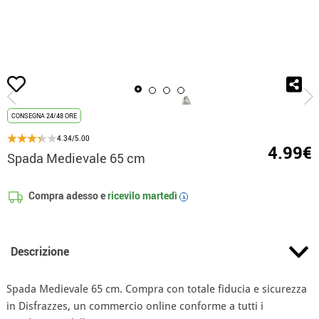
Inizio
Accessori
Armi
Spade e Scudi
Spada Medievale 65 cm
CONSEGNA 24/48 ORE
4.34/5.00
4.99€
Spada Medievale 65 cm
Compra adesso e
ricevilo
martedì
i
Descrizione
Spada Medievale 65 cm. Compra con totale fiducia e sicurezza
in Disfrazzes, un commercio online conforme a tutti i