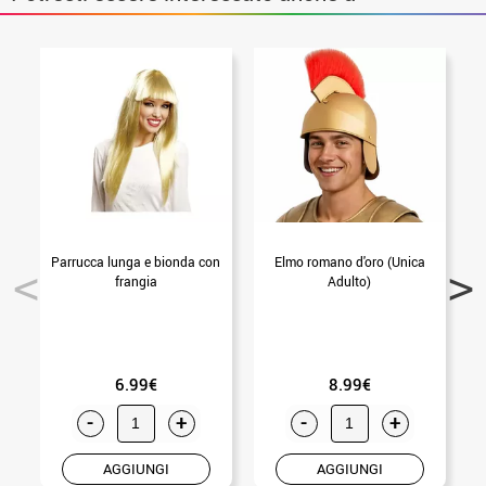
Parrucca lunga e bionda con
Elmo romano d'oro (Unica
S
frangia
Adulto)
6.99€
8.99€
-
+
-
+
AGGIUNGI
AGGIUNGI