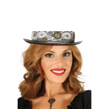
Inizio
Accessori
Gioie
Ciondolo
Ciondolo chiave steampunk 7 cm