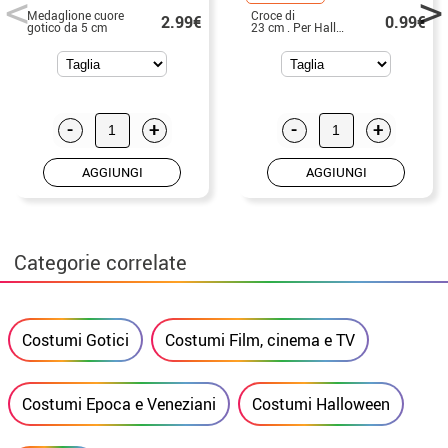
Medaglione cuore
Croce di
2.99€
0.99€
gotico da 5 cm
23 cm . Per Halloween
-
+
-
+
AGGIUNGI
AGGIUNGI
Categorie correlate
Costumi Gotici
Costumi Film, cinema e TV
Costumi Epoca e Veneziani
Costumi Halloween