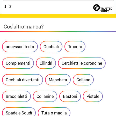
1
2
Cos'altro manca?
accessori testa
Occhiali
Trucchi
Complementi
Cilindri
Cerchietti e coroncine
Occhiali divertenti
Maschera
Collane
Braccialetti
Collanine
Bastoni
Pistole
Spade e Scudi
Tuta o maglia