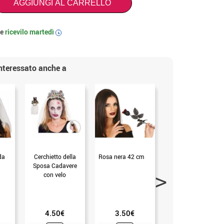
AGGIUNGI AL CARRELLO
 e
ricevilo
martedì
i
interessato anche a
da
Cerchietto della
Rosa nera 42 cm
Mazzo di rose nere
Sposa Cadavere
35 cm
con velo
(mis.Unica)
4.50€
3.50€
2.99€