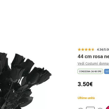
4.34/5.0
44 cm rosa n
Vedi Costumi donna
CONSEGNA 24/48 ORE
UL
3.50€
Ultime unità