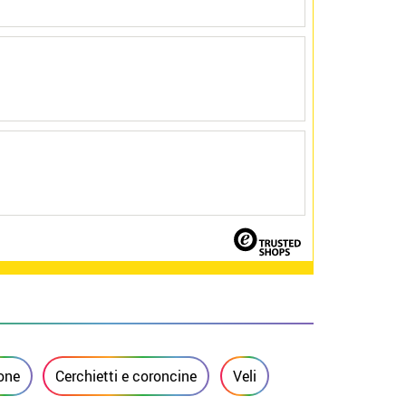
one
Cerchietti e coroncine
Veli