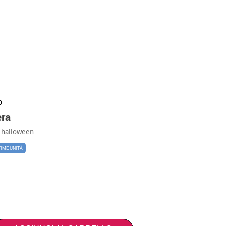
0
era
 halloween
TIME UNITÀ