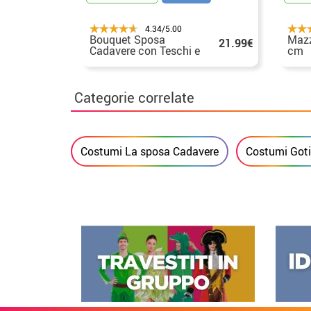
4.34/5.00
Bouquet Sposa
Mazz
21.99€
Cadavere con Teschi e
cm
Ragni
Categorie correlate
Costumi La sposa Cadavere
Costumi Goti