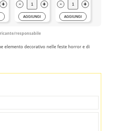
+
-
+
-
+
-
+
AGGIUNGI
AGGIUNGI
AGGIUNGI
ricante/responsabile
e elemento decorativo nelle feste horror e di