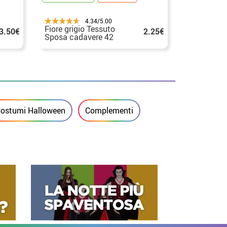
4.34/5.00
Fiore grigio Tessuto
Ali con pi
3.50€
2.25€
Sposa cadavere 42
cm. Per H
cm
ostumi Halloween
Complementi