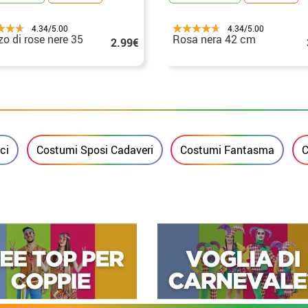
4.34/5.00
4.34/5.00
o di rose nere 35
Rosa nera 42 cm
2.99€
ci
Costumi Sposi Cadaveri
Costumi Fantasma
C