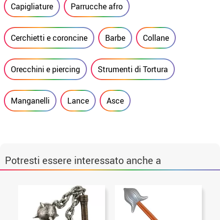
Capigliature
Parrucche afro
Cerchietti e coroncine
Barbe
Collane
Orecchini e piercing
Strumenti di Tortura
Manganelli
Lance
Asce
Potresti essere interessato anche a