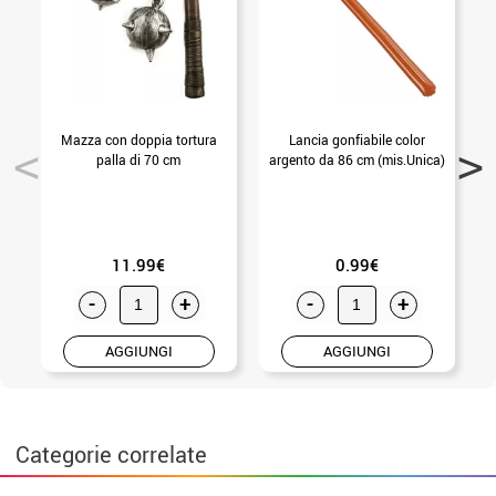
Mazza con doppia tortura
Lancia gonfiabile color
palla di 70 cm
argento da 86 cm (mis.Unica)
11.99€
0.99€
-
+
-
+
AGGIUNGI
AGGIUNGI
Categorie correlate