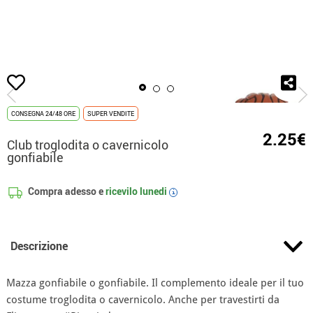
Inizio
Accessori
Armi
Manganelli
Club troglodita o cavernicolo gonfia
CONSEGNA 24/48 ORE
SUPER VENDITE
2.25€
Club troglodita o cavernicolo
gonfiabile
Compra adesso e
ricevilo
lunedi
i
Descrizione
Mazza gonfiabile o gonfiabile. Il complemento ideale per il tuo
costume troglodita o cavernicolo. Anche per travestirti da