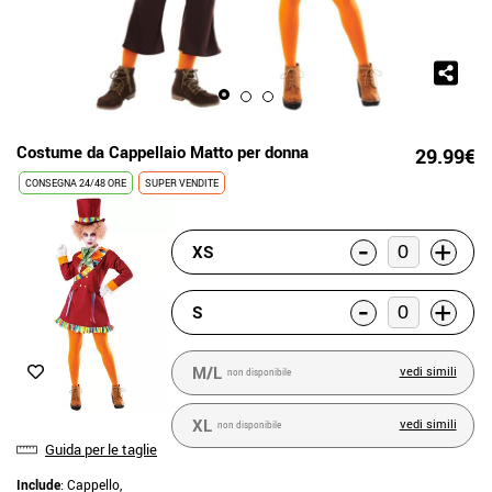
Costume da Cappellaio Matto per donna
29.99€
CONSEGNA 24/48 ORE
SUPER VENDITE
-
+
XS
-
+
S
M/L
vedi simili
non disponibile
XL
vedi simili
non disponibile
Guida per le taglie
Include
: Cappello,