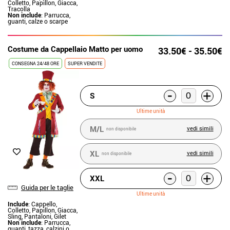
Colletto, Papillon, Giacca,
Tracolla
Non include
: Parrucca,
guanti, calze o scarpe
Costume da Cappellaio Matto per uomo
33.50€ - 35.50€
CONSEGNA 24/48 ORE
SUPER VENDITE
-
+
S
Ultime unità
M/L
vedi simili
non disponibile
XL
vedi simili
non disponibile
-
+
XXL
Guida per le taglie
Ultime unità
Include
: Cappello,
Colletto, Papillon, Giacca,
Sling, Pantaloni, Gilet
Non include
: Parrucca,
guanti, tazza, calzini o