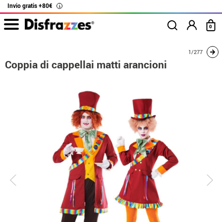
Invio gratis +80€
i
0
Inizio
Costumi
Costumi per coppie
Alice nel Paese delle Meraviglie
1/277
Cop
Coppia di cappellai matti arancioni