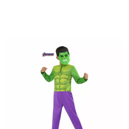
Inizio
Costumi
Marvel
Hulk
Costume da Hulk con maschera per bamb