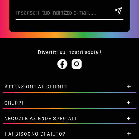
Divertiti sui nostri social!
ATTENZIONE AL CLIENTE
• Su di noi
GRUPPI
• Condizioni di vendita
• Avviso legale
privacy
Sconti speciali per gruppi.
NEGOZI E AZIENDE SPECIALI
• Attenzione al cliente
Contattaci qui
• Utilizzo dei cookies
Sconti speciali per gruppi.
HAI BISOGNO DI AIUTO?