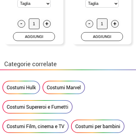
bambini
-
+
-
+
AGGIUNGI
AGGIUNGI
Categorie correlate
Costumi Hulk
Costumi Marvel
Costumi Supereroi e Fumetti
Costumi Film, cinema e TV
Costumi per bambini