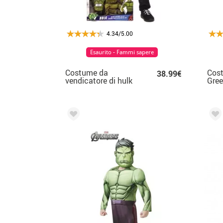
4.34/5.00
Esaurito - Fammi sapere
Costume da
Cos
38.99€
vendicatore di hulk
Gree
con muscoli per
bam
ragazzo