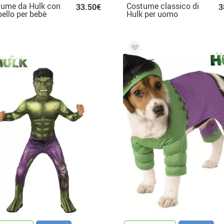
tume da Hulk con
Costume classico di
33.50€
3
ello per bebè
Hulk per uomo