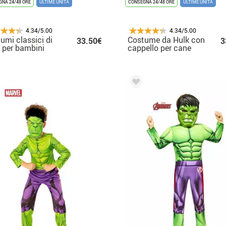
NA 24/48 ORE
ULTIME UNITÀ
CONSEGNA 24/48 ORE
ULTIME UNITÀ
4.34/5.00
4.34/5.00
umi classici di
Costume da Hulk con
33.50€
3
 per bambini
cappello per cane