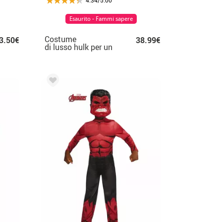
Esaurito - Fammi sapere
Costume
3.50€
38.99€
di lusso hulk per un
bambino