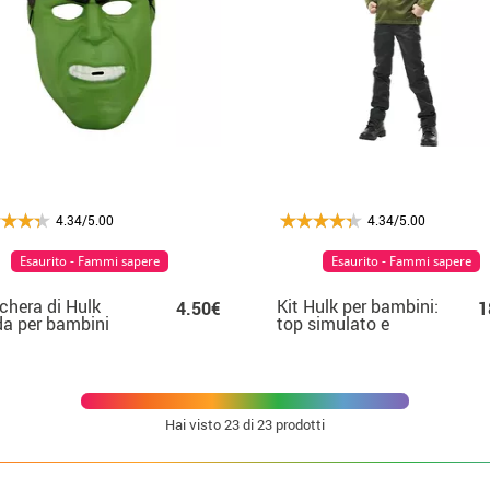
4.34/5.00
4.34/5.00
Esaurito - Fammi sapere
Esaurito - Fammi sapere
hera di Hulk
Kit Hulk per bambini:
4.50€
1
da per bambini
top simulato e
maschera
Hai visto
23
di 23 prodotti