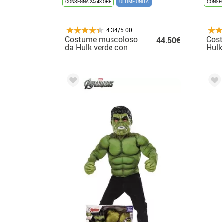
CONSEGNA 24/48 ORE
ULTIME UNITÀ
CONSEG
4.34/5.00
Costume muscoloso
Cost
44.50€
da Hulk verde con
Hulk
maschera deluxe per
bambino