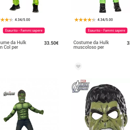
4.34/5.00
4.34/5.00
Esaurito - Fammi sapere
Esaurito - Fammi sapere
tume da Hulk
Costume da Hulk
33.50€
3
n Col per
muscoloso per
bino
bambini