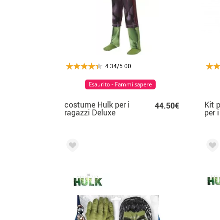
4.34/5.00
Esaurito - Fammi sapere
costume Hulk per i
Kit 
44.50€
ragazzi Deluxe
per 