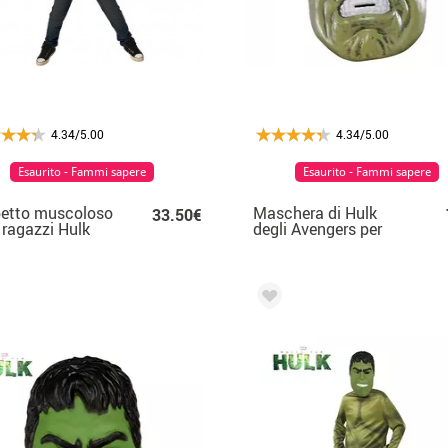
4.34/5.00
4.34/5.00
Esaurito - Fammi sapere
Esaurito - Fammi sapere
petto muscoloso
Maschera di Hulk
33.50€
i ragazzi Hulk
degli Avengers per
bambino