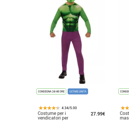
CONSEGNA 24/48 ORE
ULTIME UNITÀ
CONSEG
4.34/5.00
Costume per i
Cos
27.99€
vendicatori per
mas
l'uomo
bam