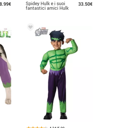
Spidey Hulk e i suoi
8.99€
33.50€
fantastici amici Hulk
costumi per bambini
4.34/5.00