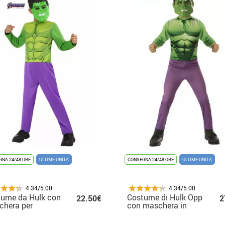
NA 24/48 ORE
ULTIME UNITÀ
CONSEGNA 24/48 ORE
ULTIME UNITÀ
4.34/5.00
4.34/5.00
tume da Hulk con
Costume di Hulk Opp
22.50€
2
chera per
con maschera in
bini
scatola per ragazzi