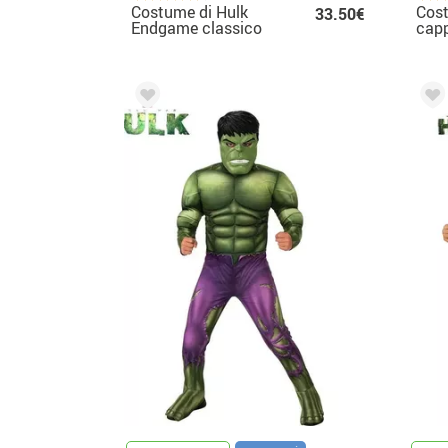
Costume di Hulk
Cos
33.50€
Endgame classico
capp
per bambini