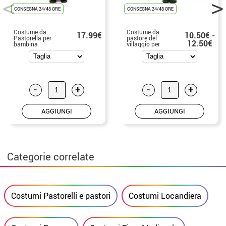
CONSEGNA 24/48 ORE
CONSEGNA 24/48 ORE
Costume da
Costume da
17.99€
10.50€ -
Pastorella per
pastore del
12.50€
bambina
villaggio per
bambina
-
+
-
+
AGGIUNGI
AGGIUNGI
Categorie correlate
Costumi Pastorelli e pastori
Costumi Locandiera