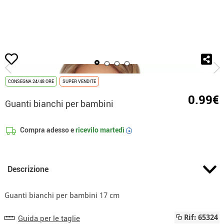
Inizio
Guanti
Guanti bianchi per bambini
CONSEGNA 24/48 ORE
SUPER VENDITE
0.99€
Guanti bianchi per bambini
Compra adesso e
ricevilo
martedì
i
Descrizione
Guanti bianchi per bambini 17 cm
Guida per le taglie
Rif: 65324