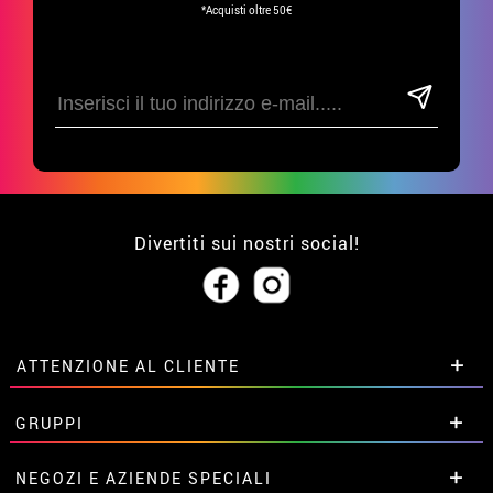
*Acquisti oltre 50€
Divertiti sui nostri social!
ATTENZIONE AL CLIENTE
• Su di noi
GRUPPI
• Condizioni di vendita
• Avviso legale
privacy
Sconti speciali per gruppi.
NEGOZI E AZIENDE SPECIALI