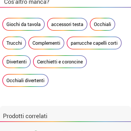
Cos'altro manca?
Giochi da tavola
accessori testa
Occhiali
Trucchi
Complementi
parrucche capelli corti
Divertenti
Cerchietti e coroncine
Occhiali divertenti
Prodotti correlati