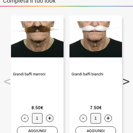
Completa il tuo look
Grandi baffi marroni
Grandi baffi bianchi
Ba
8.50€
7.50€
-
+
-
+
AGGIUNGI
AGGIUNGI