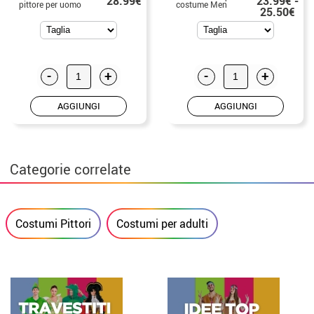
28.99€
23.99€ -
pittore per uomo
costume Men
25.50€
-
+
-
+
AGGIUNGI
AGGIUNGI
Categorie correlate
Costumi Pittori
Costumi per adulti