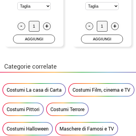
-
+
-
+
AGGIUNGI
AGGIUNGI
Categorie correlate
Costumi La casa di Carta
Costumi Film, cinema e TV
Costumi Pittori
Costumi Terrore
Costumi Halloween
Maschere di Famosi e TV