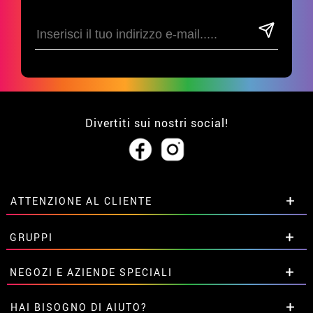
Divertiti sui nostri social!
ATTENZIONE AL CLIENTE
• Su di noi
GRUPPI
• Condizioni di vendita
• Avviso legale
privacy
Sconti speciali per gruppi.
NEGOZI E AZIENDE SPECIALI
• Attenzione al cliente
Contattaci qui
• Utilizzo dei cookies
Sconti speciali per gruppi.
HAI BISOGNO DI AIUTO?