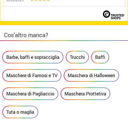
11/12/2025
Cos'altro manca?
Barbe, baffi e sopracciglia
Trucchi
Baffi
Maschere di Famosi e TV
Maschera di Halloween
Maschera di Pagliaccio
Maschera Prottetiva
Tuta o maglia