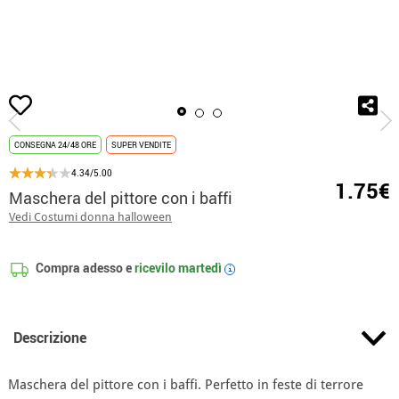
Inizio
Accessori
Maschere
Maschere di Famosi e TV
Maschera del pit
CONSEGNA 24/48 ORE
SUPER VENDITE
4.34/5.00
1.75€
Maschera del pittore con i baffi
Vedi Costumi donna halloween
Compra adesso e
ricevilo
martedì
i
Descrizione
Maschera del pittore con i baffi. Perfetto in feste di terrore