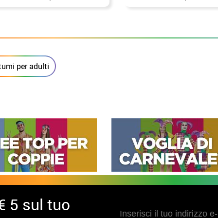
ambino
donna
umi per adulti
€ 5 sul tuo