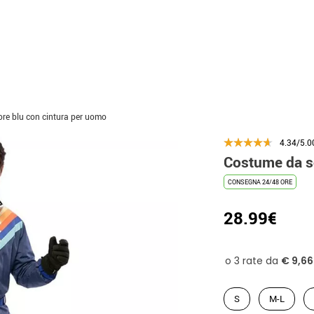
re blu con cintura per uomo
4.34/5.0
Costume da sc
CONSEGNA 24/48 ORE
28.99€
S
M-L