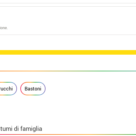
ione.
rucchi
Bastoni
tumi di famiglia