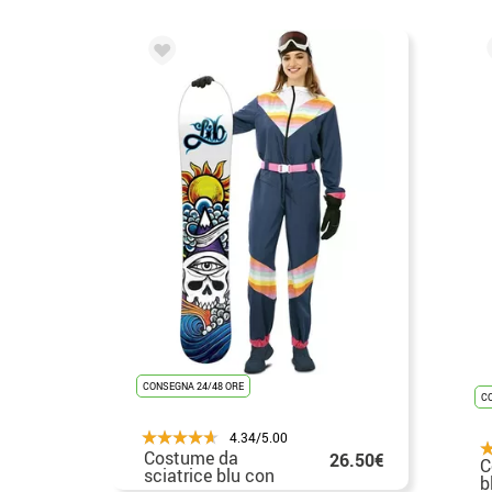
CONSEGNA 24/48 ORE
C
4.34/5.00
Costume da
26.50€
C
sciatrice blu con
b