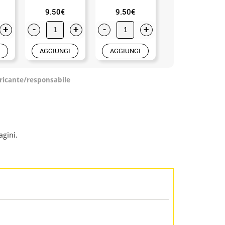
9.50€
9.50€
11.99€
+
-
+
-
+
-
+
AGGIUNGI
AGGIUNGI
AGGIUNGI
ricante/responsabile
agini.