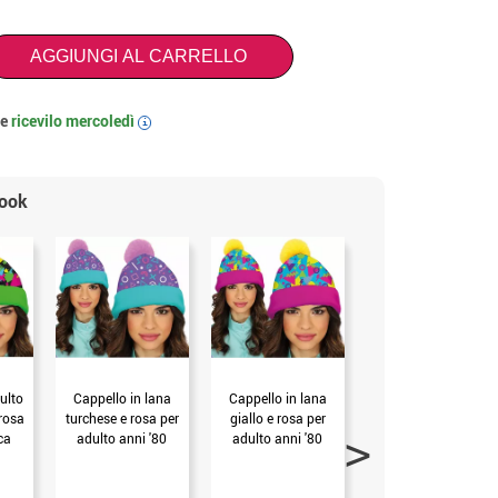
AGGIUNGI AL CARRELLO
 e
ricevilo
mercoledì
i
look
ulto
Cappello in lana
Cappello in lana
Coppia di
 rosa
turchese e rosa per
giallo e rosa per
bastoncini da sci
ca
adulto anni '80
adulto anni '80
stampati
(Unica Adulto)
(Unica Adulto)