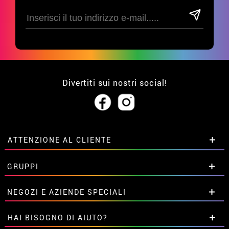
Divertiti sui nostri social!
ATTENZIONE AL CLIENTE
• Su di noi
GRUPPI
• Condizioni di vendita
• Avviso legale
privacy
Sconti speciali per gruppi.
NEGOZI E AZIENDE SPECIALI
• Attenzione al cliente
Contattaci qui
• Utilizzo dei cookies
Sconti speciali per gruppi.
HAI BISOGNO DI AIUTO?
•
Impostazioni dei cookie