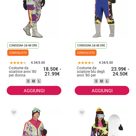
CONSEGNA 24/48 ORE
CONSEGNA 24/48 ORE
CONSIGLIATO
CONSIGLIATO
4.34/5.00
4.34/5.00
Costume da
Costume da
18.50€ -
23.99€ -
sciatrice anni '80
sciatore blu degli
21.99€
24.50€
per donna
anni '80 per
uomo
S
M
L
S
M
L
AGGIUNGI
AGGIUNGI