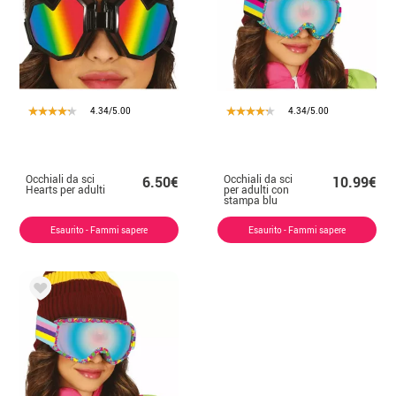
4.34/5.00
4.34/5.00
Occhiali da sci
Occhiali da sci
6.50€
10.99€
Hearts per adulti
per adulti con
stampa blu
Esaurito - Fammi sapere
Esaurito - Fammi sapere