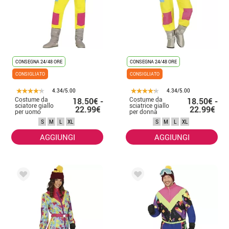
CONSEGNA 24/48 ORE
CONSEGNA 24/48 ORE
CONSIGLIATO
CONSIGLIATO
4.34/5.00
4.34/5.00
Costume da
Costume da
18.50€ -
18.50€ -
sciatore giallo
sciatrice giallo
22.99€
22.99€
per uomo
per donna
S
M
L
XL
S
M
L
XL
AGGIUNGI
AGGIUNGI