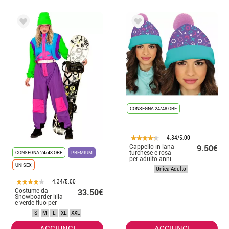
CONSEGNA 24/48 ORE
4.34/5.00
Cappello in lana
9.50€
turchese e rosa
CONSEGNA 24/48 ORE
PREMIUM
per adulto anni
'80
UNISEX
Unica Adulto
4.34/5.00
Costume da
33.50€
Snowboarder lilla
e verde fluo per
adulto
S
M
L
XL
XXL
AGGIUNGI
AGGIUNGI