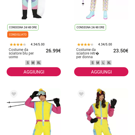
CONSEGNA 24/48 ORE
CONSEGNA 24/48 ORE
CONSIGLIATO
4.34/5.00
4.34/5.00
Costume da
Costume da
26.99€
23.50€
sciatore blu per
sciatore retr�
uomo
per donna
S
M
XL
S
M
L
XL
AGGIUNGI
AGGIUNGI