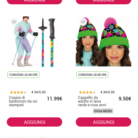
CONSEGNA 24/48 ORE
CONSEGNA 24/48 ORE
4.34/5.00
4.34/5.00
Coppia di
Cappello da
11.99€
9.50€
bastoncini da sci
adulto in lana
stampati
verde e rosa anni
'80
Unica Adulto
AGGIUNGI
AGGIUNGI