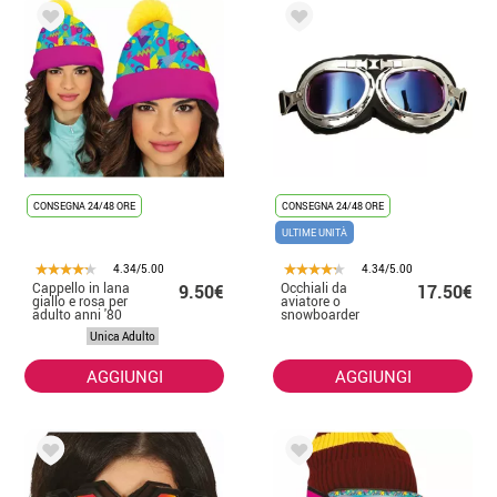
CONSEGNA 24/48 ORE
CONSEGNA 24/48 ORE
ULTIME UNITÀ
4.34/5.00
4.34/5.00
Cappello in lana
Occhiali da
9.50€
17.50€
giallo e rosa per
aviatore o
adulto anni '80
snowboarder
Unica Adulto
AGGIUNGI
AGGIUNGI