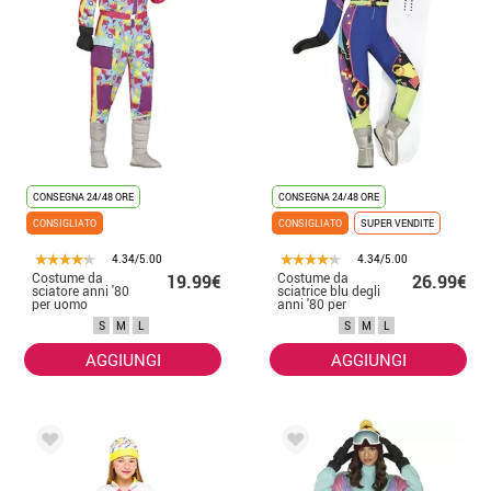
CONSEGNA 24/48 ORE
CONSEGNA 24/48 ORE
CONSIGLIATO
CONSIGLIATO
SUPER VENDITE
4.34/5.00
4.34/5.00
Costume da
Costume da
19.99€
26.99€
sciatore anni '80
sciatrice blu degli
per uomo
anni '80 per
donna
S
M
L
S
M
L
AGGIUNGI
AGGIUNGI