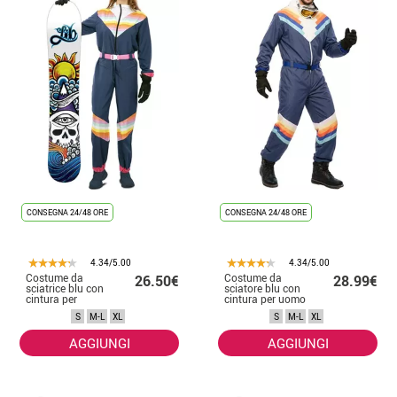
CONSEGNA 24/48 ORE
CONSEGNA 24/48 ORE
4.34/5.00
4.34/5.00
Costume da
Costume da
26.50€
28.99€
sciatrice blu con
sciatore blu con
cintura per
cintura per uomo
donna
S
M-L
XL
S
M-L
XL
AGGIUNGI
AGGIUNGI