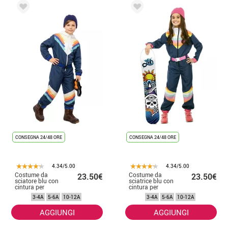
CONSEGNA 24/48 ORE
CONSEGNA 24/48 ORE
4.34/5.00
4.34/5.00
Costume da
Costume da
23.50€
23.50€
sciatore blu con
sciatrice blu con
cintura per
cintura per
bambino
bambina
3-4A
5-6A
10-12A
3-4A
5-6A
10-12A
AGGIUNGI
AGGIUNGI