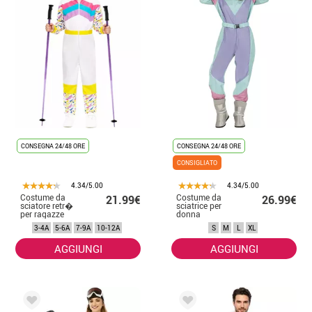
CONSEGNA 24/48 ORE
CONSEGNA 24/48 ORE
CONSIGLIATO
4.34/5.00
4.34/5.00
Costume da
Costume da
21.99€
26.99€
sciatore retr�
sciatrice per
per ragazze
donna
3-4A
5-6A
7-9A
10-12A
S
M
L
XL
AGGIUNGI
AGGIUNGI