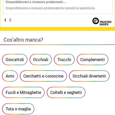
Disponibilissimi a risolvere problematic…
Disponibilissimi a risolvere problematiche inerenti la spedizione.
1
2
Cos'altro manca?
Giocattoli
Occhiali
Trucchi
Complementi
Armi
Cerchietti e coroncine
Occhiali divertenti
Fucili e Mitragliette
Coltelli e seghetti
Tuta o maglia