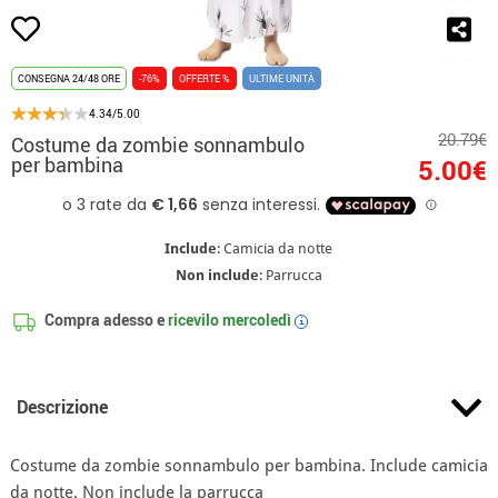
CONSEGNA 24/48 ORE
-76%
OFFERTE %
ULTIME UNITÀ
4.34/5.00
20.79€
Costume da zombie sonnambulo
per bambina
5.00€
Include
: Camicia da notte
Non include
: Parrucca
Compra adesso e
ricevilo
mercoledì
i
Descrizione
Costume da zombie sonnambulo per bambina. Include camicia
da notte. Non include la parrucca