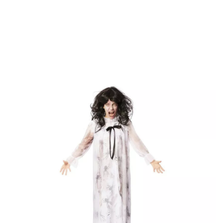
Inizio
Costumi di Halloween
Costumi per feste
Costume da zombie sonna