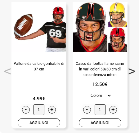
Pallone da calcio gonfiabile di
Casco da football americano
37 cm
in vari colori 58/60 cm di
circonferenza intern
12.50€
4.99€
-
+
-
+
AGGIUNGI
AGGIUNGI