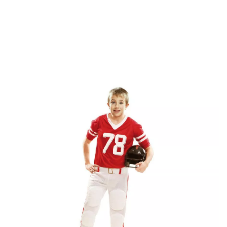
Inizio
Costumi
Costumi Rugby
Costume del giocatore di football america