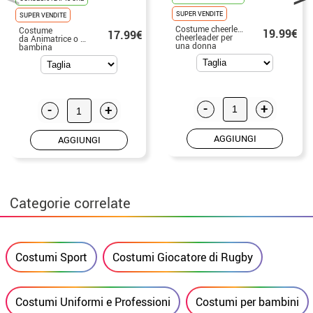
SUPER VENDITE
SUPER VENDITE
Costume cheerleader
Costume
19.99€
17.99€
cheerleader per
da Animatrice o Cheerleader per
una donna
bambina
-
+
-
+
AGGIUNGI
AGGIUNGI
Categorie correlate
Costumi Sport
Costumi Giocatore di Rugby
Costumi Uniformi e Professioni
Costumi per bambini