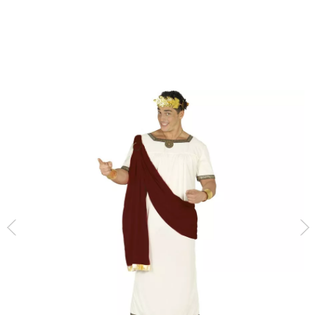
Inizio
Costumi
Costumi da Romani
Costume di augusto imperatore roman