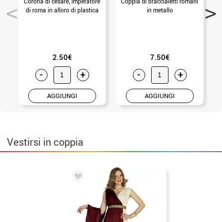
Corona di cesare, imperatore
Coppia di braccialetti romani
di roma in alloro di plastica
in metallo
2.50€
7.50€
-
+
-
+
AGGIUNGI
AGGIUNGI
Vestirsi in coppia