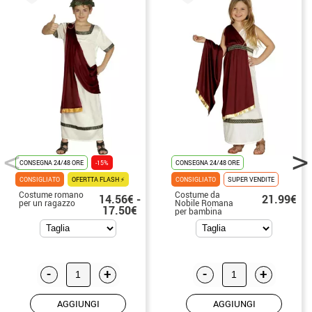
CONSEGNA 24/48 ORE
-15%
CONSEGNA 24/48 ORE
CONSIGLIATO
OFERTTA FLASH ⚡
CONSIGLIATO
SUPER VENDITE
Costume romano
Costume da
14.56€ -
21.99€
per un ragazzo
Nobile Romana
17.50€
per bambina
-
+
-
+
AGGIUNGI
AGGIUNGI