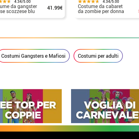
4.34/5.00
4.34/5.00
ume da gangster
Costume da cabaret
41.99€
ese scozzese blu
da zombie per donna
donna
Costumi Gangsters e Mafiosi
Costumi per adulti