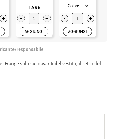
1.99€
0.99€
+
-
+
-
+
-
+
AGGIUNGI
AGGIUNGI
AGGIUNGI
ricante/responsabile
 Frange solo sul davanti del vestito, il retro del