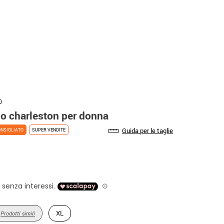
0
o charleston per donna
Guida per le taglie
NSIGLIATO
SUPER VENDITE
XL
Prodotti simili