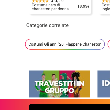
4.34/5.00
Costume nero di
Cost
18.99€
charleston per donna
ingl
per 
Categorie correlate
Costumi Gli anni '20: Flapper e Charleston