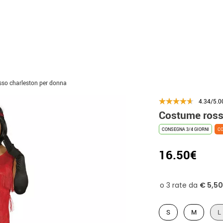
so charleston per donna
4.34/5.0
Costume ross
CONSEGNA 3/4 GIORNI
CO
16.50€
S
M
L