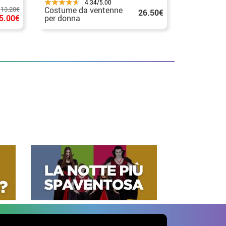
4.34/5.00
13.20€
Costume da ventenne
costume r
26.50€
5.00€
per donna
Charleston
donne