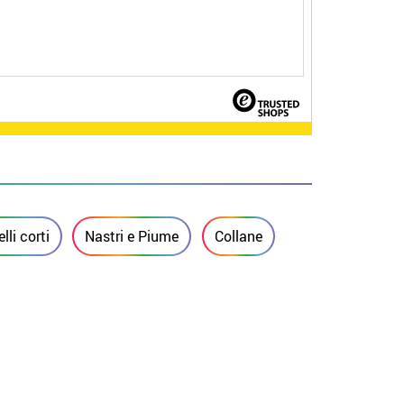
li corti
Nastri e Piume
Collane