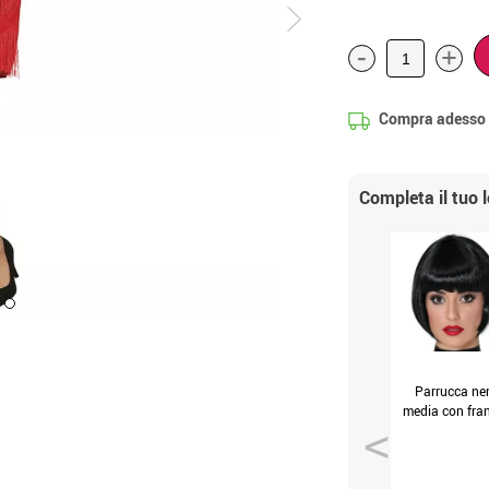
-
+
Compra adesso
Completa il tuo 
Parrucca ne
media con fra