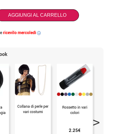
AGGIUNGI AL CARRELLO
 e
ricevilo mercoledì
i
look
Collana di perle per
ra
Rossetto in vari
Bocchino
vari costumi
ngia
colori
charleston 26 cm
2.25€