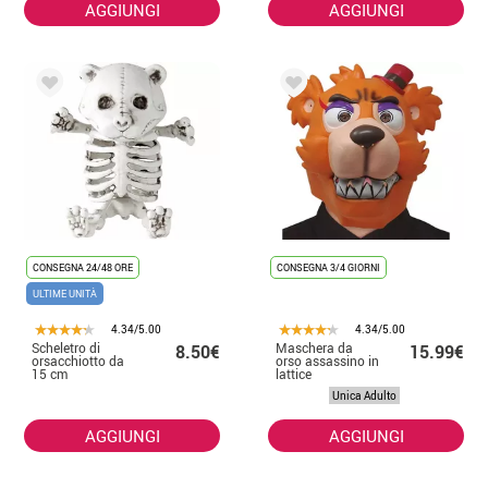
AGGIUNGI
AGGIUNGI
CONSEGNA 24/48 ORE
CONSEGNA 3/4 GIORNI
ULTIME UNITÀ
4.34/5.00
4.34/5.00
Scheletro di
Maschera da
8.50€
15.99€
orsacchiotto da
orso assassino in
15 cm
lattice
Unica Adulto
AGGIUNGI
AGGIUNGI