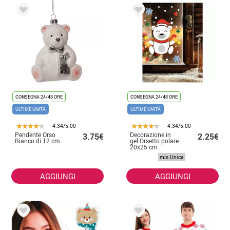
CONSEGNA 24/48 ORE
CONSEGNA 24/48 ORE
ULTIME UNITÀ
ULTIME UNITÀ
4.34/5.00
4.34/5.00
Pendente Orso
Decorazione in
3.75€
2.25€
Bianco di 12 cm
gel Orsetto polare
20x25 cm
mis.Unica
AGGIUNGI
AGGIUNGI