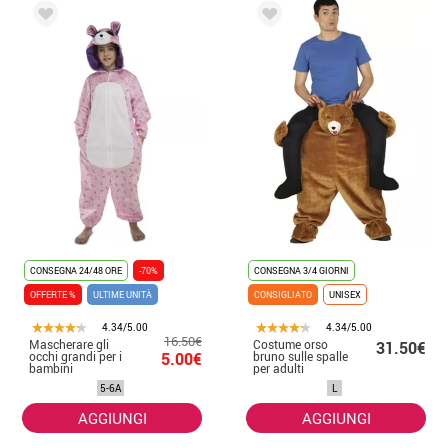
CONSEGNA 24/48 ORE
-70%
CONSEGNA 3/4 GIORNI
OFFERTE %
ULTIME UNITÀ
CONSIGLIATO
UNISEX
4.34/5.00
4.34/5.00
16.50€
Mascherare gli
Costume orso
31.50€
occhi grandi per i
5.00€
bruno sulle spalle
bambini
per adulti
5-6A
L
AGGIUNGI
AGGIUNGI