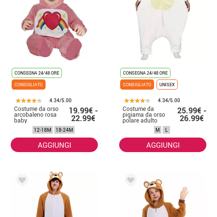
CONSEGNA 24/48 ORE
CONSEGNA 24/48 ORE
CONSIGLIATO
CONSIGLIATO
UNISEX
4.34/5.00
4.34/5.00
Costume da orso
Costume da
19.99€ -
25.99€ -
arcobaleno rosa
pigiama da orso
22.99€
26.99€
baby
polare adulto
12-18M
18-24M
M
L
AGGIUNGI
AGGIUNGI