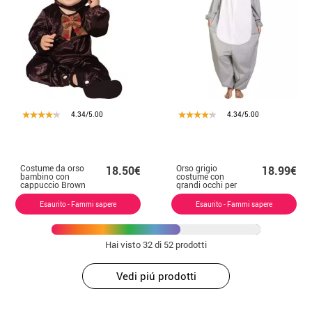
4.34/5.00
4.34/5.00
Costume da orso
Orso grigio
18.50€
18.99€
bambino con
costume con
cappuccio Brown
grandi occhi per
bambini
Esaurito - Fammi sapere
Esaurito - Fammi sapere
Hai visto
32
di 52 prodotti
Vedi piú prodotti