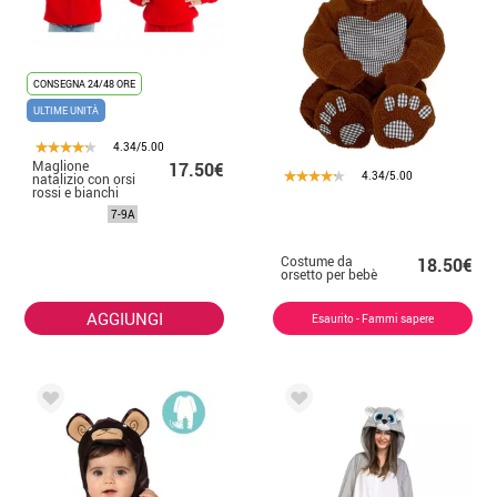
CONSEGNA 24/48 ORE
ULTIME UNITÀ
4.34/5.00
Maglione
17.50€
4.34/5.00
natalizio con orsi
rossi e bianchi
per bambini
7-9A
Costume da
18.50€
orsetto per bebè
AGGIUNGI
Esaurito - Fammi sapere