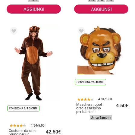
AGGIUNGI
AGGIUNGI
CONSEGNA 24/48 ORE
4.34/5.00
Maschera robot
4.50€
orso assassino
CONSEGNA 3/4 GIORNI
per bambini
Unica Bambini
4.34/5.00
Costume da orso
42.50€
bruno per un