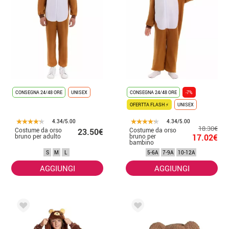
CONSEGNA 24/48 ORE
UNISEX
CONSEGNA 24/48 ORE
-7%
OFERTTA FLASH ⚡
UNISEX
4.34/5.00
4.34/5.00
18.30€
Costume da orso
Costume da orso
23.50€
bruno per adulto
bruno per
17.02€
bambino
S
M
L
5-6A
7-9A
10-12A
AGGIUNGI
AGGIUNGI