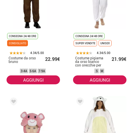
CONSEGNA 24/48 ORE
CONSEGNA 24/48 ORE
CONSIGLIATO
SUPER VENDITE
UNISEX
4.34/5.00
4.34/5.00
Costume da orso
Costume pigiama
22.99€
21.99€
bruno
da orso bianco
con orecchie per
uomo
3-4A
5-6A
7-9A
S
M
AGGIUNGI
AGGIUNGI