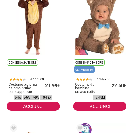
CONSEGNA 24/48 ORE
CONSEGNA 24/48 ORE
ULTIME UNITÀ
4.34/5.00
4.34/5.00
Costume pigiama
Costume da
21.99€
22.50€
da orso bruno
bambino
con cappuccio
orsacchiotto
per bambino
3-4A
5-6A
7-9A
10-12A
12-18M
AGGIUNGI
AGGIUNGI