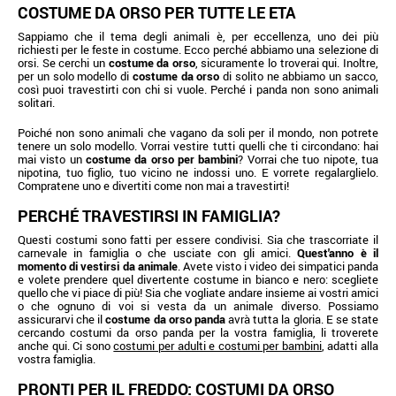
COSTUME DA ORSO PER TUTTE LE ETÀ
Sappiamo che il tema degli animali è, per eccellenza, uno dei più
richiesti per le feste in costume. Ecco perché abbiamo una selezione di
orsi. Se cerchi un
costume da orso
, sicuramente lo troverai qui. Inoltre,
per un solo modello di
costume da orso
di solito ne abbiamo un sacco,
così puoi travestirti con chi si vuole. Perché i panda non sono animali
solitari.
Poiché non sono animali che vagano da soli per il mondo, non potrete
tenere un solo modello. Vorrai vestire tutti quelli che ti circondano: hai
mai visto un
costume da orso per bambini
? Vorrai che tuo nipote, tua
nipotina, tuo figlio, tuo vicino ne indossi uno. E vorrete regalarglielo.
Compratene uno e divertiti come non mai a travestirti!
PERCHÉ TRAVESTIRSI IN FAMIGLIA?
Questi costumi sono fatti per essere condivisi. Sia che trascorriate il
carnevale in famiglia o che usciate con gli amici.
Quest'anno è il
momento di vestirsi da animale
. Avete visto i video dei simpatici panda
e volete prendere quel divertente costume in bianco e nero: scegliete
quello che vi piace di più! Sia che vogliate andare insieme ai vostri amici
o che ognuno di voi si vesta da un animale diverso. Possiamo
assicurarvi che il
costume da orso panda
avrà tutta la gloria. E se state
cercando costumi da orso panda per la vostra famiglia, li troverete
anche qui. Ci sono
costumi per adulti e costumi per bambini
, adatti alla
vostra famiglia.
PRONTI PER IL FREDDO: COSTUMI DA ORSO