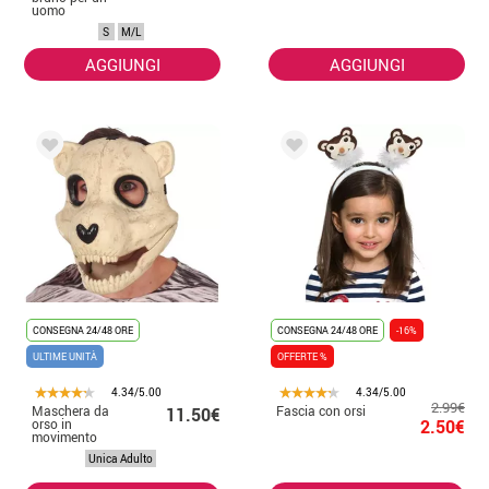
uomo
S
M/L
AGGIUNGI
AGGIUNGI
CONSEGNA 24/48 ORE
CONSEGNA 24/48 ORE
-16%
ULTIME UNITÀ
OFFERTE %
4.34/5.00
4.34/5.00
2.99€
Maschera da
Fascia con orsi
11.50€
orso in
2.50€
movimento
Unica Adulto