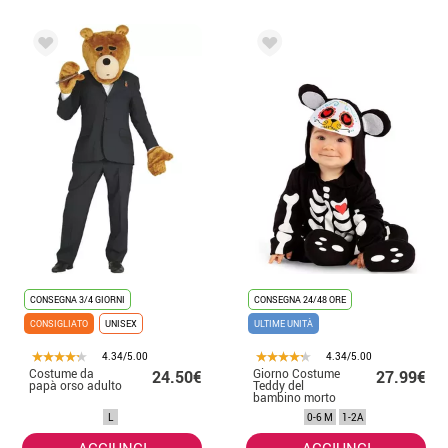
CONSEGNA 3/4 GIORNI
CONSEGNA 24/48 ORE
CONSIGLIATO
UNISEX
ULTIME UNITÀ
4.34/5.00
4.34/5.00
Costume da
Giorno Costume
24.50€
27.99€
papà orso adulto
Teddy del
bambino morto
L
0-6 M
1-2A
AGGIUNGI
AGGIUNGI