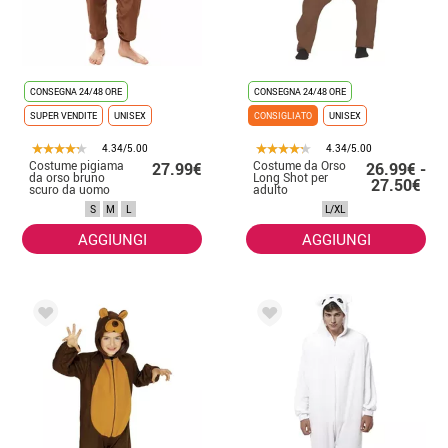
CONSEGNA 24/48 ORE
CONSEGNA 24/48 ORE
SUPER VENDITE
UNISEX
CONSIGLIATO
UNISEX
4.34/5.00
4.34/5.00
Costume pigiama
Costume da Orso
27.99€
26.99€ -
da orso bruno
Long Shot per
27.50€
scuro da uomo
adulto
S
M
L
L/XL
AGGIUNGI
AGGIUNGI