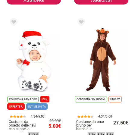
CONSEGNA 24/48 ORE
-79%
CONSEGNA 3/4 GIORNI
UNISEX
OFFERTE %
ULTIME UNITÀ
4.34/5.00
4.34/5.00
23.99€
Costume da
Costume da orso
27.50€
orsetto delle nevi
5.00€
bruno per
con cappello
bambini e
neonati
6-12 M
1-2A
3-4A
5-6A