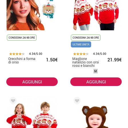
CONSEGNA 24/48 ORE
CONSEGNA 24/48 ORE
ULTIME UNITÀ
4.34/5.00
4.34/5.00
Orecchini a forma
Maglione
1.50€
21.99€
di orso
natalizio con orsi
rossi e bianchi
per adulto
M
AGGIUNGI
AGGIUNGI