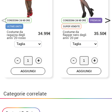
CONSEGNA 24/48 ORE
CONSEGNA 24/48 ORE
PREMIUM
ULTIME UNITÀ
SUPER VENDITE
Costume da
Costume da
34.99€
35.50€
ragazza degli
flapper nero degli
anni '20 rosso
anni '20 per
lungo per le
donna
donne
-
+
-
+
AGGIUNGI
AGGIUNGI
Categorie correlate