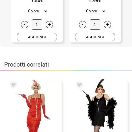
7.50€
4.99€
-
+
-
+
AGGIUNGI
AGGIUNGI
Prodotti correlati