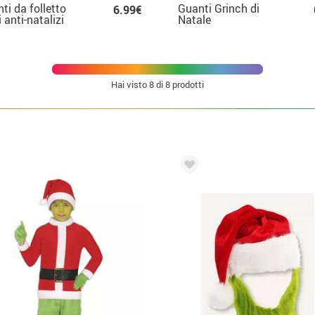
ti da folletto
Guanti Grinch di
6.99€
i anti-natalizi
Natale
Hai visto
8
di 8 prodotti