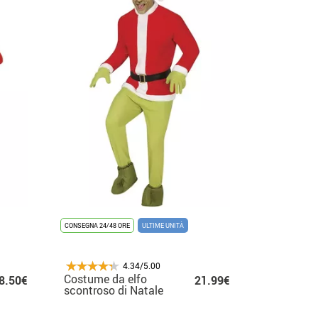
CONSEGNA 24/48 ORE
ULTIME UNITÀ
4.34/5.00
Costume da elfo
8.50€
21.99€
scontroso di Natale
verde per uomo