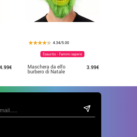
4.34/5.00
Esaurito - Fammi sapere
Maschera da elfo
4.99€
3.99€
burbero di Natale