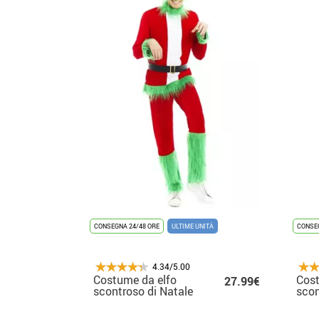
CONSEGNA 24/48 ORE
ULTIME UNITÀ
CONSEG
4.34/5.00
Costume da elfo
Cost
27.99€
scontroso di Natale
scon
verde per uomo
verd