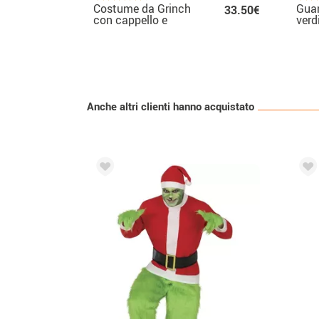
Costume da Grinch
Guan
33.50€
con cappello e
verd
maschera per uomo
Anche altri clienti hanno acquistato