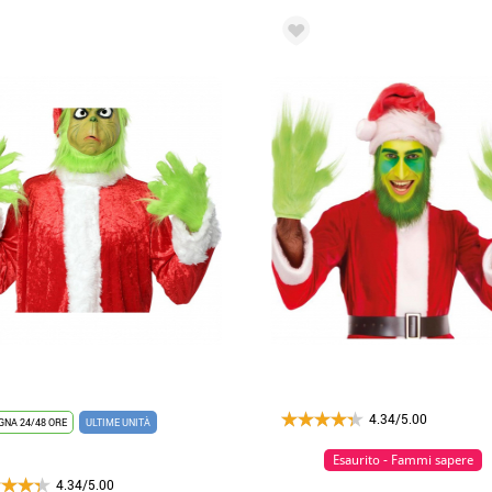
4.34/5.00
NA 24/48 ORE
ULTIME UNITÀ
Esaurito - Fammi sapere
4.34/5.00