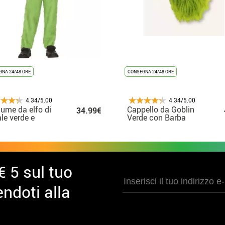
NA 24/48 ORE
CONSEGNA 24/48 ORE
4.34/5.00
4.34/5.00
ume da elfo di
Cappello da Goblin
34.99€
le verde e
Verde con Barba
troso per
bini
€ 5 sul tuo
ndoti alla