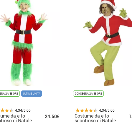
NA 24/48 ORE
ULTIME UNITÀ
CONSEGNA 24/48 ORE
4.34/5.00
4.34/5.00
ume da elfo
Costume da elfo
24.50€
1
troso di Natale
scontroso di Natale
e per bambino
verde per bambino