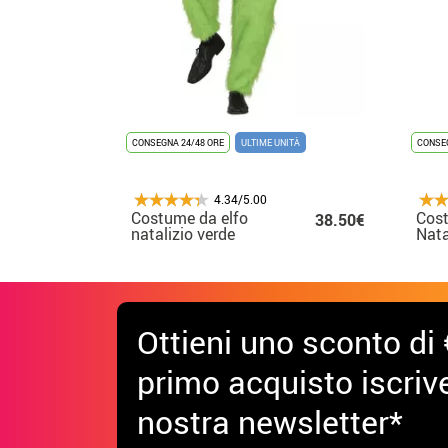
CONSEGNA 24/48 ORE
ULTIME UNITÀ
CONSEG
4.34/5.00
Costume da elfo
Cost
38.50€
natalizio verde
Nata
scontroso da uomo
scon
bam
Ottieni uno sconto di 
primo acquisto iscrive
nostra newsletter*