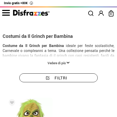
Invio gratis +80€
i
0
Inizio
Costumi
Costumi bambina Il Grinch
Costumi da Il Grinch per Bambina
Costume da Il Grinch per Bambina
ideale per feste scolastiche,
Carnevale o compleanni a tema. Una collezione pensata perché le
bambine vivano la fantasia di il grinch con capi resistenti, facili da
indossare e con una finitura molto realistica.
Vedere di più
FILTRI