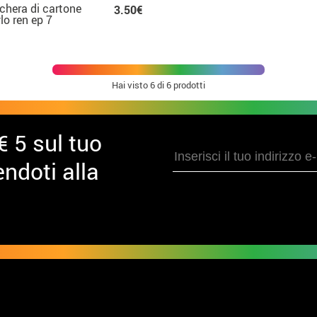
hera di cartone
3.50€
ylo ren ep 7
tella guerre
Hai visto
6
di 6 prodotti
€ 5 sul tuo
ndoti alla