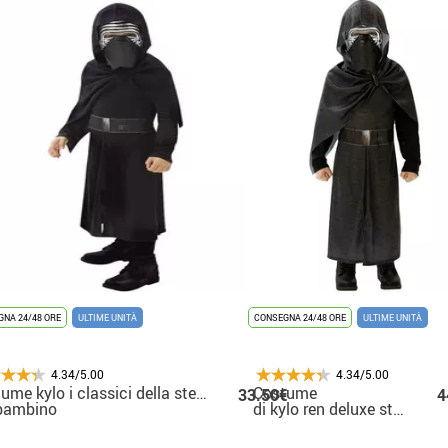
NA 24/48 ORE
ULTIME UNITÀ
CONSEGNA 24/48 ORE
ULTIME UNITÀ
4.34/5.00
4.34/5.00
ume kylo i classici della stella guerre vii
Costume
33.50€
4
 bambino
di kylo ren deluxe star wars 
per ragazzo