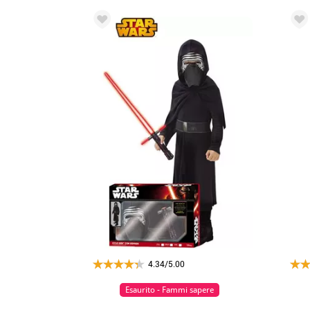
4.34/5.00
Esaurito - Fammi sapere