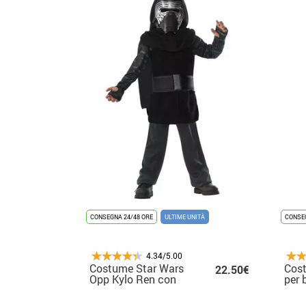
CONSEGNA 24/48 ORE
ULTIME UNITÀ
CONSEG
4.34/5.00
Costume Star Wars
Cost
22.50€
Opp Kylo Ren con
per
maschera per
bambini