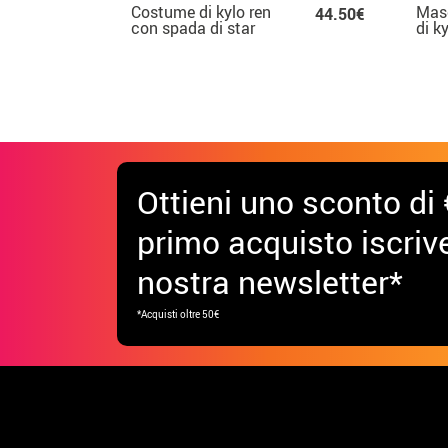
Costume di kylo ren
Masc
44.50€
con spada di star
di k
wars vii per ragazzo
di s
Ottieni uno sconto di 
primo acquisto iscrive
nostra newsletter*
*Acquisti oltre 50€