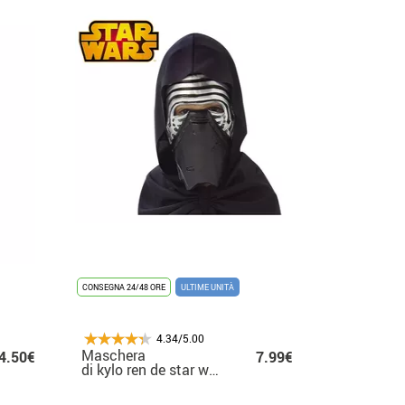
CONSEGNA 24/48 ORE
ULTIME UNITÀ
4.34/5.00
Maschera
4.50€
7.99€
vii
di kylo ren de star wars vii
per bambini