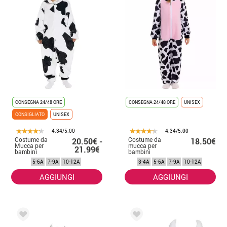
CONSEGNA 24/48 ORE
CONSEGNA 24/48 ORE
UNISEX
CONSIGLIATO
UNISEX
4.34/5.00
4.34/5.00
Costume da
Costume da
20.50€ -
18.50€
Mucca per
mucca per
21.99€
bambini
bambini
5-6A
7-9A
10-12A
3-4A
5-6A
7-9A
10-12A
AGGIUNGI
AGGIUNGI