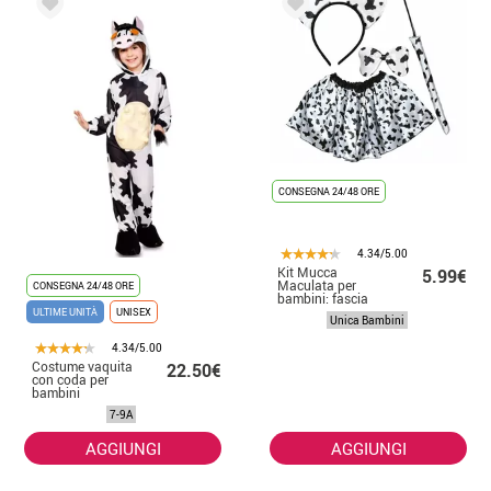
CONSEGNA 24/48 ORE
4.34/5.00
Kit Mucca
5.99€
Maculata per
CONSEGNA 24/48 ORE
bambini: fascia
per capelli, fiocco,
ULTIME UNITÀ
UNISEX
Unica Bambini
coda e gonna
4.34/5.00
Costume vaquita
22.50€
con coda per
bambini
7-9A
AGGIUNGI
AGGIUNGI