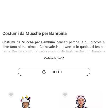
Inizio
Costumi
Animali
Costumi bambina mucche
Costumi da Mucche per Bambina
Costumi da Mucche per Bambina
pensati perché le più piccole si
divertano al massimo a Carnevale, Halloween o in qualsiasi festa a
tema. Design comodi, vivaci e ricchi di dettagli perché ogni bambina
possa trasformarsi nel suo personaggio preferito.
Vedere di più
FILTRI