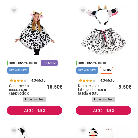
CONSEGNA 24/48 ORE
PREMIUM
CONSEGNA 24/48 ORE
ULTIME UNITÀ
ULTIME UNITÀ
UNISEX
4.34/5.00
4.34/5.00
Costume da
Kit mucca da
18.50€
9.50€
mucca con
latte per bambini:
cappuccio o
fascia e tutù
poncho per
Unica Bambini
Unica Bambini
bambini
AGGIUNGI
AGGIUNGI