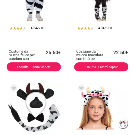
4.34/5.00
4.34/5.00
Costume da
Costume da
25.50€
22.50€
mucca felice per
mucca maculata
bambini con
con tutù per
cappuccio
bambina
Esaurito - Fammi sapere
Esaurito - Fammi sapere