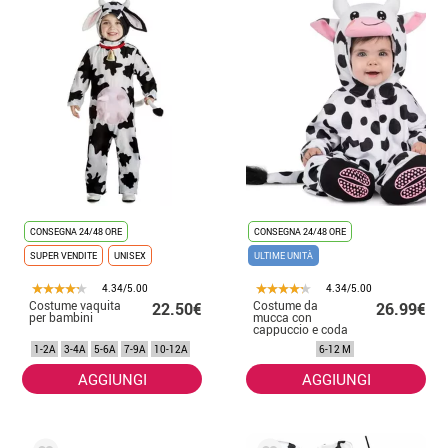
CONSEGNA 24/48 ORE
CONSEGNA 24/48 ORE
SUPER VENDITE
UNISEX
ULTIME UNITÀ
4.34/5.00
4.34/5.00
Costume vaquita
Costume da
22.50€
26.99€
per bambini
mucca con
cappuccio e coda
per bimba e
1-2A
3-4A
5-6A
7-9A
10-12A
6-12 M
bambina
AGGIUNGI
AGGIUNGI