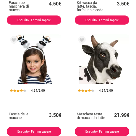
Fascia per
Kit vacca da
4.50€
3.50€
maschera di
latte: fascia,
mucca
farfallino e coda
Esaurito - Fammi sapere
Esaurito - Fammi sapere
4.34/5.00
4.34/5.00
Fascia delle
Maschera testa
3.50€
21.99€
mucche
di mucca da latte
Esaurito - Fammi sapere
Esaurito - Fammi sapere