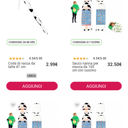
CONSEGNA 24/48 ORE
CONSEGNA 6/7 GIORNI
4.34/5.00
4.34/5.00
Coda di vacca da
Sacco nanna per
2.99€
32.50€
latte 47 cm
mucca da 165
cm con cuscino
UNICA
AGGIUNGI
AGGIUNGI