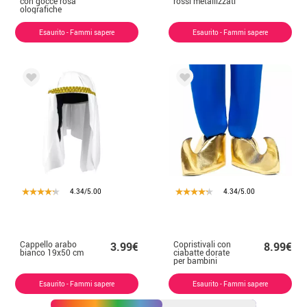
con gocce rosa
rossi metallizzati
olografiche
luminose
Esaurito - Fammi sapere
Esaurito - Fammi sapere
4.34/5.00
4.34/5.00
Cappello arabo
Copristivali con
3.99€
8.99€
bianco 19x50 cm
ciabatte dorate
per bambini
Esaurito - Fammi sapere
Esaurito - Fammi sapere