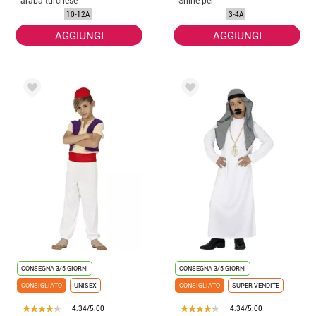
per bambina
bambina
10-12A
3-4A
AGGIUNGI
AGGIUNGI
CONSEGNA 3/5 GIORNI
CONSEGNA 3/5 GIORNI
CONSIGLIATO
UNISEX
CONSIGLIATO
SUPER VENDITE
4.34/5.00
4.34/5.00