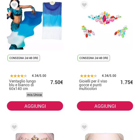
CONSEGNA 24/48 ORE
CONSEGNA 24/48 ORE
4.34/5.00
4.34/5.00
Ventaglio lungo
Gioielli per il viso
7.50€
1.75€
blu e bianco di
gocce e punti
60x140 cm
multicolori
mis.Unica
AGGIUNGI
AGGIUNGI