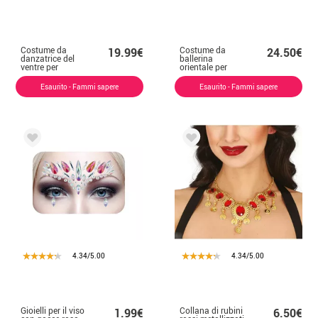
Costume da
Costume da
19.99€
24.50€
danzatrice del
ballerina
ventre per
orientale per
bambina
bambina
Esaurito - Fammi sapere
Esaurito - Fammi sapere
4.34/5.00
4.34/5.00
Gioielli per il viso
Collana di rubini
1.99€
6.50€