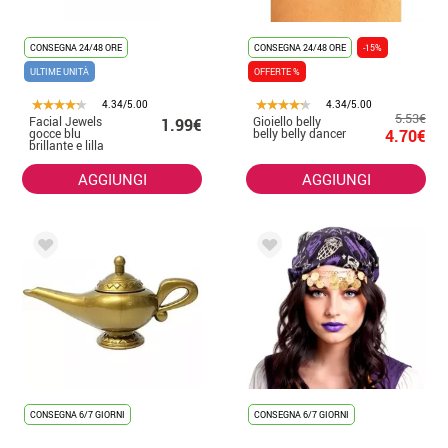
CONSEGNA 24/48 ORE
CONSEGNA 24/48 ORE
-15%
ULTIME UNITÀ
OFFERTE %
4.34/5.00
4.34/5.00
5.53€
Facial Jewels
Gioiello belly
1.99€
gocce blu
belly belly dancer
4.70€
brillante e lilla
AGGIUNGI
AGGIUNGI
CONSEGNA 6/7 GIORNI
CONSEGNA 6/7 GIORNI