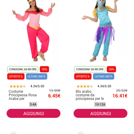
CONSEGNA 24/48 ORE
-50%
CONSEGNA 24/48 ORE
-20%
OFFERTE %
ULTIME UNITÀ
OFFERTE %
ULTIME UNITÀ
4.34/5.00
4.34/5.00
12.90€
20.52€
Costume
Blu arabo
Principessa Rosa
6.45€
costume da
16.41€
Araba per
principessa per le
bambina
ragazze
3-4A
10-12A
AGGIUNGI
AGGIUNGI