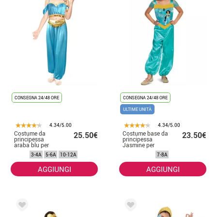
CONSEGNA 24/48 ORE
CONSEGNA 24/48 ORE
ULTIME UNITÀ
4.34/5.00
4.34/5.00
Costume da
Costume base da
25.50€
23.50€
principessa
principessa
araba blu per
Jasmine per
bambina
bambina
3-4A
5-6A
10-12A
7-8A
AGGIUNGI
AGGIUNGI