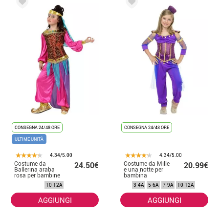
CONSEGNA 24/48 ORE
CONSEGNA 24/48 ORE
ULTIME UNITÀ
4.34/5.00
4.34/5.00
Costume da
Costume da Mille
24.50€
20.99€
Ballerina araba
e una notte per
rosa per bambine
bambina
10-12A
3-4A
5-6A
7-9A
10-12A
AGGIUNGI
AGGIUNGI