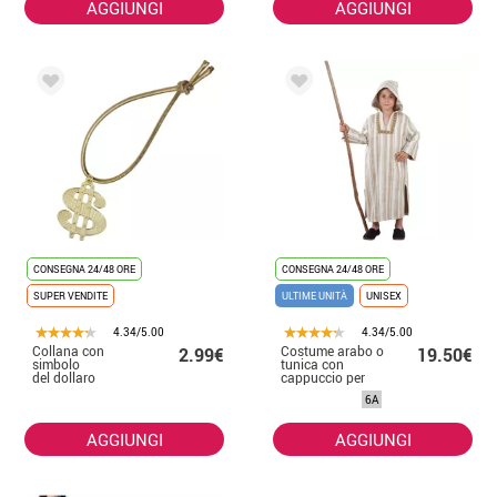
AGGIUNGI
AGGIUNGI
CONSEGNA 24/48 ORE
CONSEGNA 24/48 ORE
SUPER VENDITE
ULTIME UNITÀ
UNISEX
4.34/5.00
4.34/5.00
Collana con
Costume arabo o
2.99€
19.50€
simbolo
tunica con
del dollaro
cappuccio per
bambini
6A
AGGIUNGI
AGGIUNGI