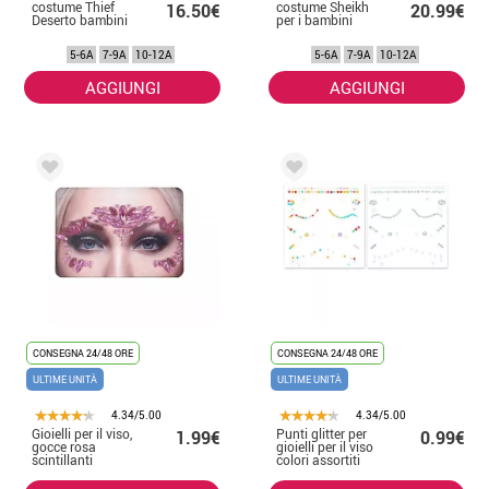
costume Thief
costume Sheikh
16.50€
20.99€
Deserto bambini
per i bambini
5-6A
7-9A
10-12A
5-6A
7-9A
10-12A
AGGIUNGI
AGGIUNGI
CONSEGNA 24/48 ORE
CONSEGNA 24/48 ORE
ULTIME UNITÀ
ULTIME UNITÀ
4.34/5.00
4.34/5.00
Gioielli per il viso,
Punti glitter per
1.99€
0.99€
gocce rosa
gioielli per il viso
scintillanti
colori assortiti