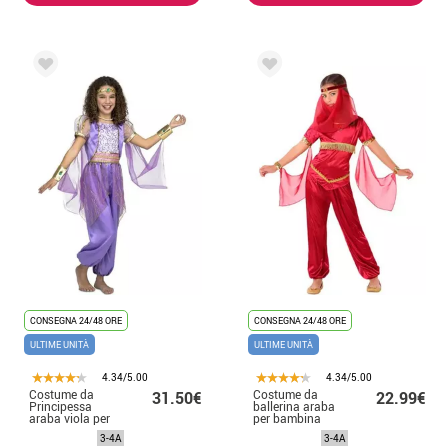
CONSEGNA 24/48 ORE
CONSEGNA 24/48 ORE
ULTIME UNITÀ
ULTIME UNITÀ
4.34/5.00
4.34/5.00
Costume da
Costume da
31.50€
22.99€
Principessa
ballerina araba
araba viola per
per bambina
bambina
3-4A
3-4A