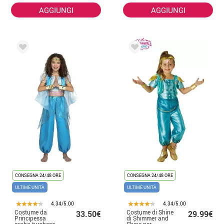
AGGIUNGI
AGGIUNGI
CONSEGNA 24/48 ORE
CONSEGNA 24/48 ORE
ULTIME UNITÀ
ULTIME UNITÀ
4.34/5.00
4.34/5.00
Costume da
Costume di Shine
33.50€
29.99€
Principessa
di Shimmer and
araba turchese
Shine per