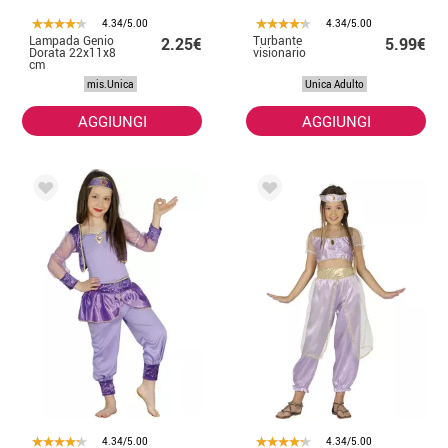
4.34/5.00
4.34/5.00
Lampada Genio
Turbante
2.25€
5.99€
Dorata 22x11x8
visionario
cm
mis.Unica
Unica Adulto
AGGIUNGI
AGGIUNGI
4.34/5.00
4.34/5.00