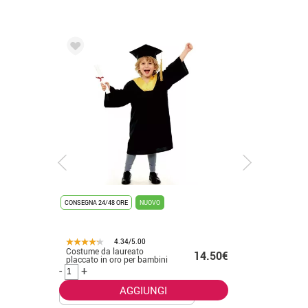
CONSEGNA 24/48 ORE
NUOVO
CONSEGNA 2
4.34/5.00
Costume da laureato
Costume 
.50€
14.50€
placcato in oro per bambini
bianco p
-
+
-
+
AGGIUNGI