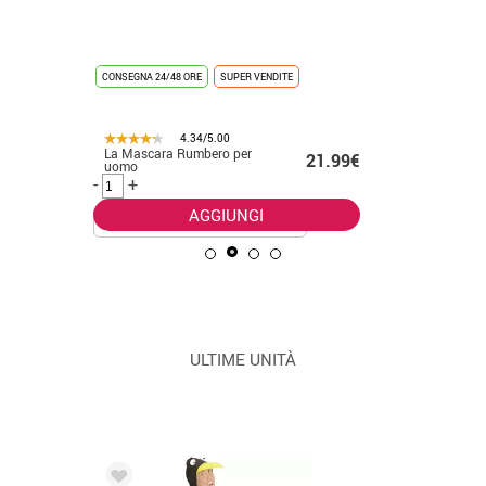
Costume d
.99€
CONSEGNA 24/48 ORE
SUPER VENDITE
foresta p
-
+
4.34/5.00
La Mascara Rumbero per
21.99€
uomo
-
+
AGGIUNGI
ULTIME UNITÀ