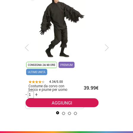
CONSEGNA 24/48 ORE
PREMIUM
CONSEGNA 2
ULTIME UNITÀ
4.34/5.00
Costume da corvo con
Elegante
.50€
39.99€
becco e piume per uomo
vampiro 
-
+
-
+
AGGIUNGI