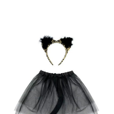
Inizio
Costumi di Halloween
Costumi per feste
Kit Felino: Tutù e Cerchiet