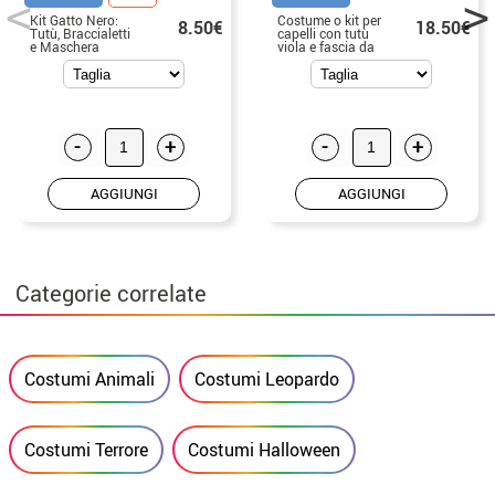
Kit Gatto Nero:
Costume o kit per
8.50€
18.50€
Tutù, Braccialetti
capelli con tutù
e Maschera
viola e fascia da
ragno per ragazza
-
+
-
+
AGGIUNGI
AGGIUNGI
Categorie correlate
Costumi Animali
Costumi Leopardo
Costumi Terrore
Costumi Halloween