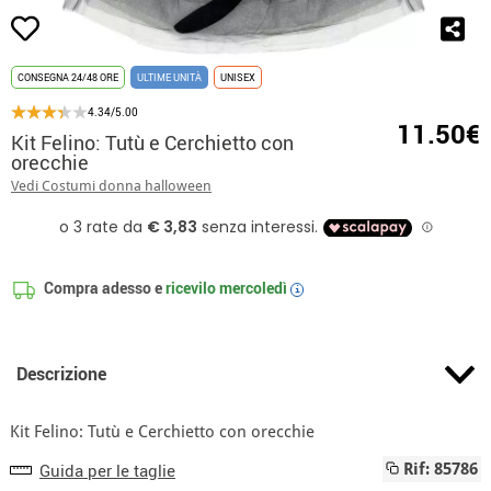
CONSEGNA 24/48 ORE
ULTIME UNITÀ
UNISEX
4.34/5.00
11.50€
Kit Felino: Tutù e Cerchietto con
orecchie
Vedi Costumi donna halloween
Compra adesso e
ricevilo
mercoledì
i
Descrizione
Kit Felino: Tutù e Cerchietto con orecchie
Guida per le taglie
Rif: 85786