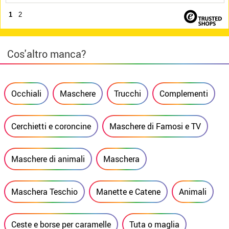
1
2
Cos'altro manca?
Occhiali
Maschere
Trucchi
Complementi
Cerchietti e coroncine
Maschere di Famosi e TV
Maschere di animali
Maschera
Maschera Teschio
Manette e Catene
Animali
Ceste e borse per caramelle
Tuta o maglia