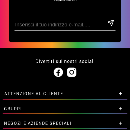
Divertiti sui nostri social!
ATTENZIONE AL CLIENTE
• Su di noi
GRUPPI
• Condizioni di vendita
• Avviso legale
privacy
Sconti speciali per gruppi.
NEGOZI E AZIENDE SPECIALI
• Attenzione al cliente
Contattaci qui