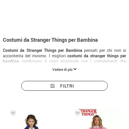
Inizio
Costumi di Halloween
Stranger Things
Costumi bambina Stranger T
Costumi da Stranger Things per Bambina
Costumi da Stranger Things per Bambina
pensati per chi non si
accontenta del minimo. I migliori
costumi da stranger things per
bambina
combinano il capo principale con i complementi che
rendono il personaggio riconoscibile all'istante. Scopri tutta la
Vedere di più
collezione di
costumi da stranger things
per bambina e trova la
versione perfetta per il tuo Halloween.
FILTRI