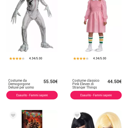
4.34/5.00
4.34/5.00
Costume da
Costume classico
55.50€
44.50€
Demogorgone
Pink Eleven di
Deluxe per uomo
Stranger Things
per bambina
Esaurito - Fammi sapere
Esaurito - Fammi sapere