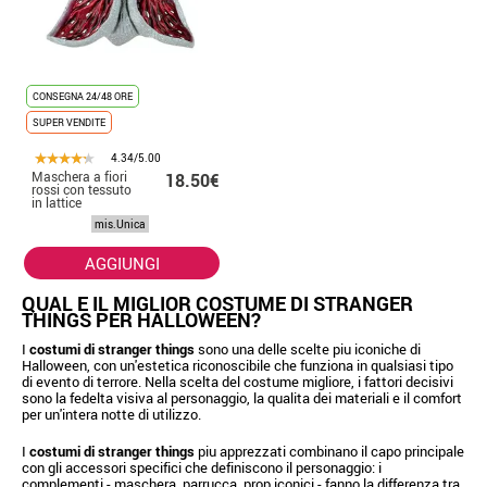
CONSEGNA 24/48 ORE
SUPER VENDITE
4.34/5.00
Maschera a fiori
18.50€
rossi con tessuto
in lattice
mis.Unica
AGGIUNGI
QUAL E IL MIGLIOR COSTUME DI STRANGER
THINGS PER HALLOWEEN?
I
costumi di stranger things
sono una delle scelte piu iconiche di
Halloween, con un'estetica riconoscibile che funziona in qualsiasi tipo
di evento di terrore. Nella scelta del costume migliore, i fattori decisivi
sono la fedelta visiva al personaggio, la qualita dei materiali e il comfort
per un'intera notte di utilizzo.
I
costumi di stranger things
piu apprezzati combinano il capo principale
con gli accessori specifici che definiscono il personaggio: i
complementi - maschera, parrucca, prop iconici - fanno la differenza tra