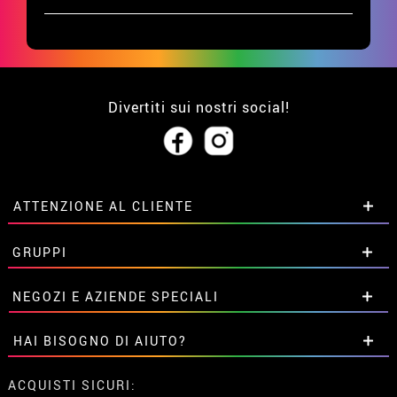
Divertiti sui nostri social!
ATTENZIONE AL CLIENTE
• Su di noi
GRUPPI
• Condizioni di vendita
• Avviso legale
privacy
Sconti speciali per gruppi.
NEGOZI E AZIENDE SPECIALI
• Attenzione al cliente
Contattaci qui
• Utilizzo dei cookies
Sconti speciali per gruppi.
HAI BISOGNO DI AIUTO?
•
Impostazioni dei cookie
Contattaci qui
Non ho ancora fatto l'ordine
ACQUISTI SICURI: