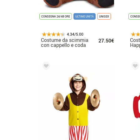
CONSEGNA 24/48 ORE
ULTIME UNITÀ
UNISEX
CONSEG
4.34/5.00
Costume da scimmia
Cos
27.50€
con cappello e coda
Hap
per neonato e
bam
bambino