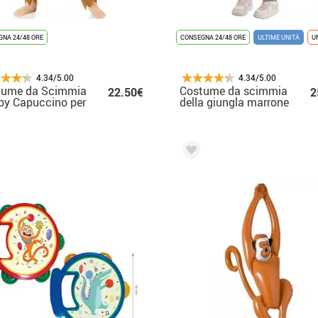
NA 24/48 ORE
CONSEGNA 24/48 ORE
ULTIME UNITÀ
U
4.34/5.00
4.34/5.00
tume da Scimmia
Costume da scimmia
22.50€
2
py Capuccino per
della giungla marrone
bino
con cappuccio per
bambino