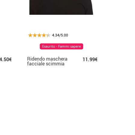
4.34/5.00
Esaurito - Fammi sapere
Ridendo maschera
4.50€
11.99€
facciale scimmia