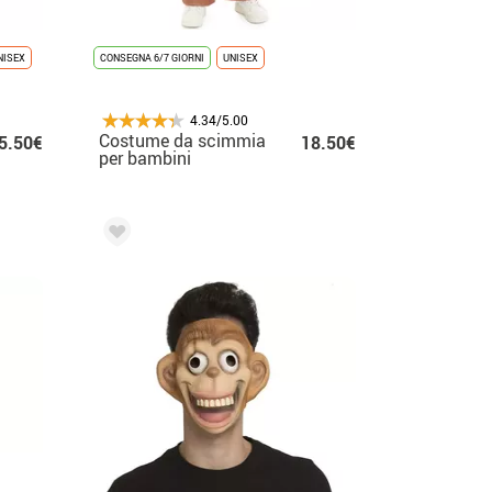
NISEX
CONSEGNA 6/7 GIORNI
UNISEX
4.34/5.00
Costume da scimmia
5.50€
18.50€
per bambini