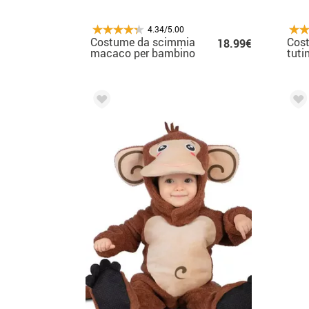
4.34/5.00
Costume da scimmia
Cos
18.99€
macaco per bambino
tuti
capp
rag