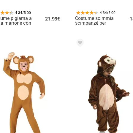
4.34/5.00
4.34/5.00
tume pigiama a
Costume scimmia
21.99€
1
na marrone con
scimpanzé per
uccio per
bambini
azzo