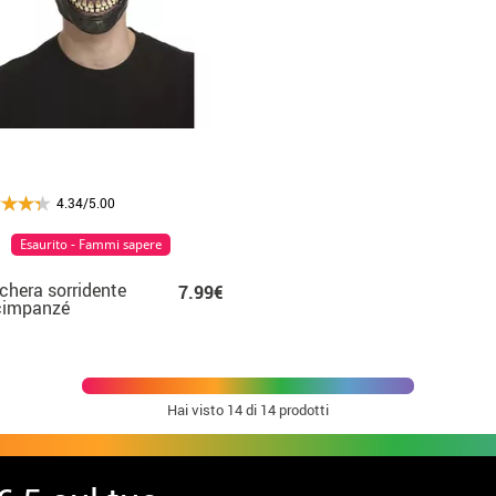
4.34/5.00
Esaurito - Fammi sapere
hera sorridente
7.99€
cimpanzé
Hai visto
14
di 14 prodotti