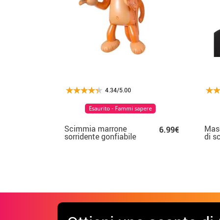
4.34/5.00
Esaurito - Fammi sapere
Scimmia marrone
Masc
6.99€
sorridente gonfiabile
di s
da 50 cm