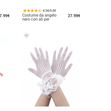
4.34/5.00
Costume da angelo
7.99€
27.99€
nero con ali per
donna