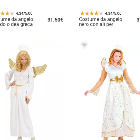
4.34/5.00
4.34/5.00
tume da angelo
Costume da angelo
31.50€
3
do o dea greca
nero con ali per
dite per donna
donna