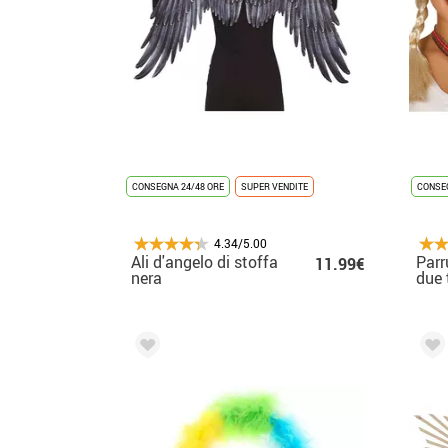
CONSEGNA 24/48 ORE
SUPER VENDITE
CONSEG
4.34/5.00
Ali d'angelo di stoffa
Parr
11.99€
nera
due 