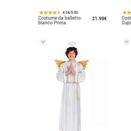
4.34/5.00
Costume da balletto
Cos
21.99€
bianco Prima
Cupi
Ballerina per donna
Afro