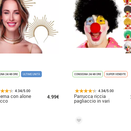
NA 24/48 ORE
ULTIME UNITÀ
CONSEGNA 24/48 ORE
SUPER VENDITE
4.34/5.00
4.34/5.00
dema con alone
Parrucca riccia
4.99€
occo
pagliaccio in vari
colori