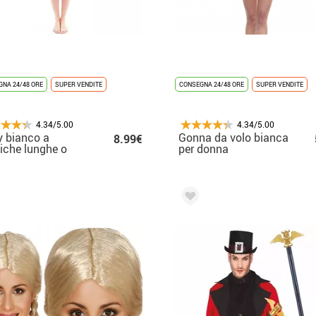
NA 24/48 ORE
SUPER VENDITE
CONSEGNA 24/48 ORE
SUPER VENDITE
4.34/5.00
4.34/5.00
 bianco a
Gonna da volo bianca
8.99€
che lunghe o
per donna
ia da donna