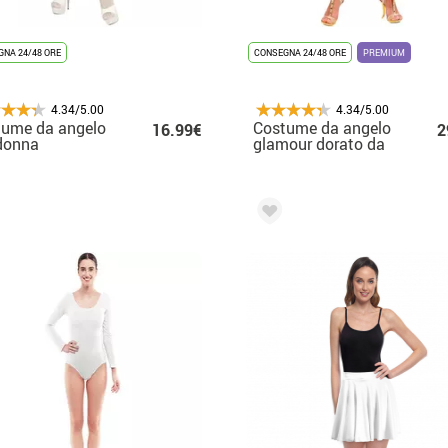
NA 24/48 ORE
CONSEGNA 24/48 ORE
PREMIUM
4.34/5.00
4.34/5.00
tume da angelo
Costume da angelo
16.99€
2
donna
glamour dorato da
donna