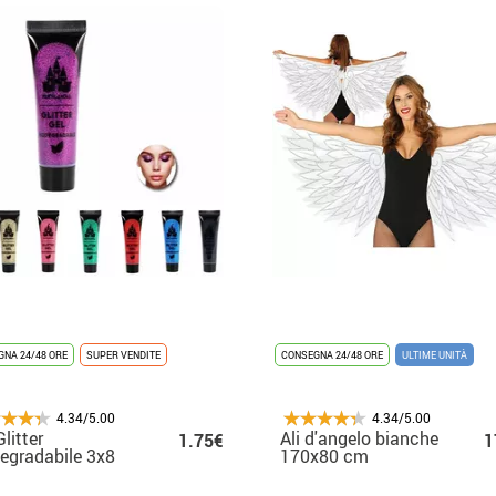
NA 24/48 ORE
SUPER VENDITE
CONSEGNA 24/48 ORE
ULTIME UNITÀ
4.34/5.00
4.34/5.00
Glitter
Ali d'angelo bianche
1.75€
1
egradabile 3x8
170x80 cm
n diversi colori