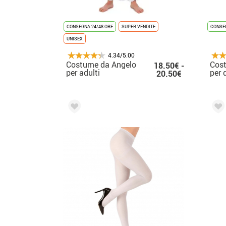
CONSEGNA 24/48 ORE
SUPER VENDITE
CONSEG
UNISEX
4.34/5.00
Costume da Angelo
Cos
18.50€ -
per adulti
per 
20.50€