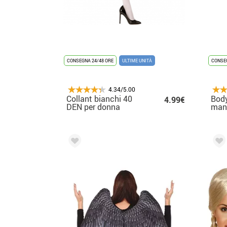
CONSEGNA 24/48 ORE
ULTIME UNITÀ
CONSEG
4.34/5.00
Collant bianchi 40
Body
4.99€
DEN per donna
mani
magl