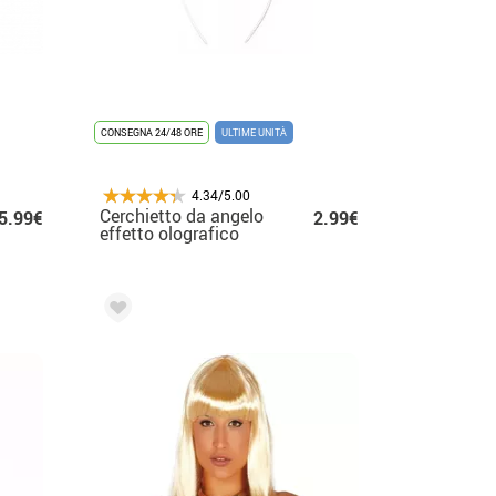
CONSEGNA 24/48 ORE
ULTIME UNITÀ
4.34/5.00
Cerchietto da angelo
5.99€
2.99€
effetto olografico
lucido