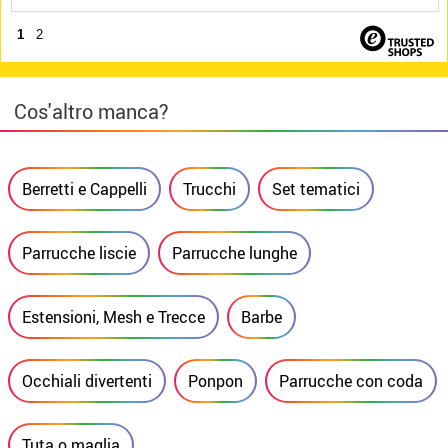
1
2
Cos'altro manca?
Berretti e Cappelli
Trucchi
Set tematici
Parrucche liscie
Parrucche lunghe
Estensioni, Mesh e Trecce
Barbe
Occhiali divertenti
Ponpon
Parrucche con coda
Tuta o maglia