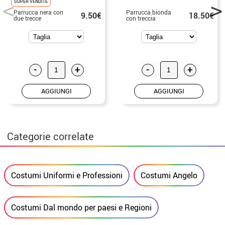
SUPER VENDITE
Parrucca nera con
Parrucca bionda
9.50€
18.50€
due trecce
con treccia
-
+
-
+
AGGIUNGI
AGGIUNGI
Categorie correlate
Costumi Uniformi e Professioni
Costumi Angelo
Costumi Dal mondo per paesi e Regioni