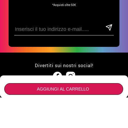
*Acquisti oltre 50€
Divertiti sui nostri social!
AGGIUNGI AL CARRELLO
ATTENZIONE AL CLIENTE
• Su di noi
GRUPPI
• Condizioni di vendita
• Avviso legale
privacy
Sconti speciali per gruppi.
NEGOZI E AZIENDE SPECIALI