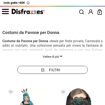
Invio gratis +80€
i
0
Inizio
Costumi
Animali
Costumi donna pavone
Costumi da Pavone per Donna
Costume da Pavone per Donna
ideale per feste private, Carnevale o
addii al nubilato. Una collezione pensata per vivere la fantasia di
pavone con capi resistenti, facili da indossare e con una finitura
molto slanciante.
Vedere di più
FILTRI