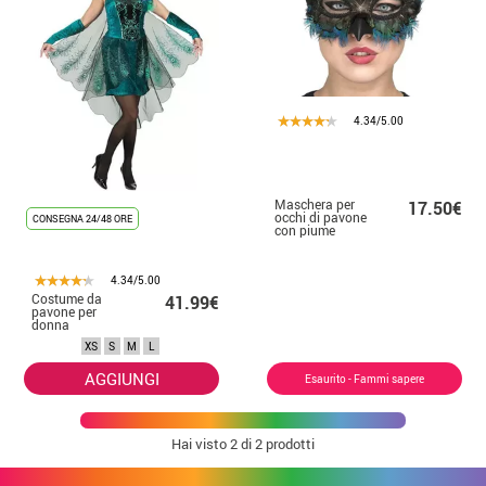
4.34/5.00
Maschera per
17.50€
occhi di pavone
CONSEGNA 24/48 ORE
con piume
4.34/5.00
Costume da
41.99€
pavone per
donna
XS
S
M
L
AGGIUNGI
Esaurito - Fammi sapere
Hai visto
2
di 2 prodotti