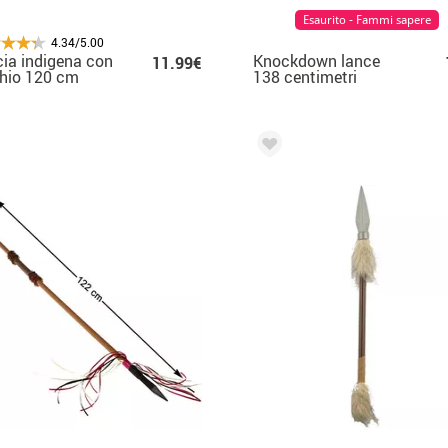
Esaurito - Fammi sapere
4.34/5.00
ia indigena con
Knockdown lance
11.99€
hio 120 cm
138 centimetri