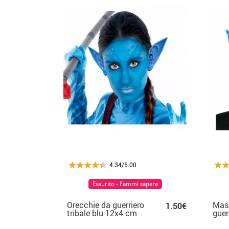
4.34/5.00
Esaurito - Fammi sapere
Orecchie da guerriero
Mas
1.50€
tribale blu 12x4 cm
guer
per 