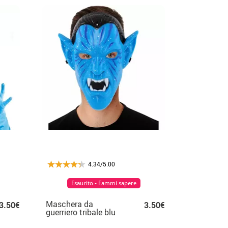
4.34/5.00
Esaurito - Fammi sapere
Maschera da
3.50€
3.50€
guerriero tribale blu
per uomo