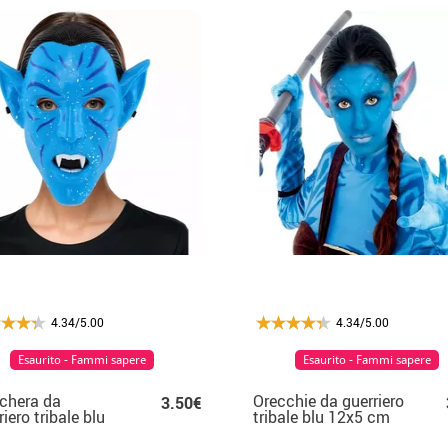
4.34/5.00
4.34/5.00
Esaurito - Fammi sapere
Esaurito - Fammi sapere
chera da
Orecchie da guerriero
3.50€
riero tribale blu
tribale blu 12x5 cm
donna
per adulti