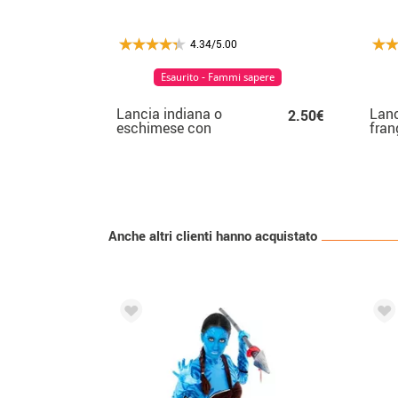
4.34/5.00
Esaurito - Fammi sapere
Lancia indiana o
Lanc
2.50€
eschimese con
fran
capelli lunghi 44 cm
Anche altri clienti hanno acquistato