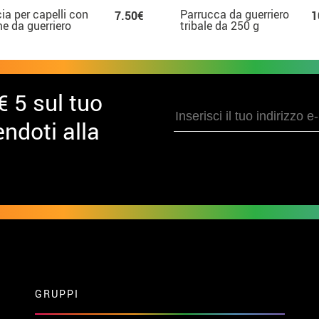
ia per capelli con
Parrucca da guerriero
7.50€
1
e da guerriero
tribale da 250 g
ale del fuoco
€ 5 sul tuo
ndoti alla
GRUPPI