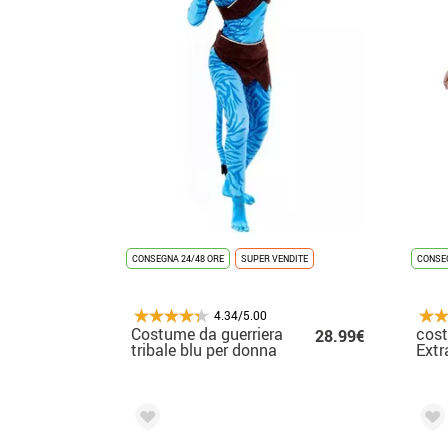
CONSEGNA 24/48 ORE
SUPER VENDITE
CONSEG
4.34/5.00
Costume da guerriera
cost
28.99€
tribale blu per donna
Extr
don