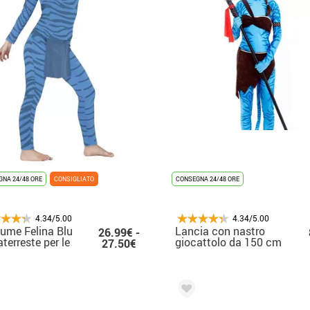
NA 24/48 ORE
CONSIGLIATO
CONSEGNA 24/48 ORE
4.34/5.00
4.34/5.00
ume Felina Blu
Lancia con nastro
26.99€ -
aterreste per le
giocattolo da 150 cm
27.50€
ne