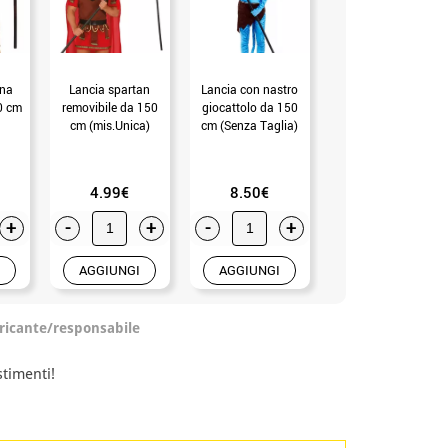
ena
Lancia spartan
Lancia con nastro
0 cm
removibile da 150
giocattolo da 150
cm (mis.Unica)
cm (Senza Taglia)
4.99€
8.50€
+
-
+
-
+
AGGIUNGI
AGGIUNGI
ricante/responsabile
timenti!