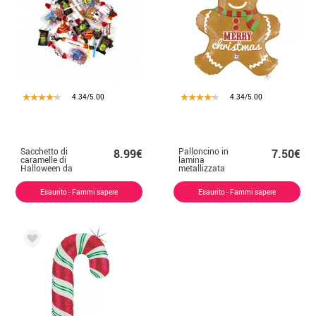
4.34/5.00
4.34/5.00
Sacchetto di
Palloncino in
8.99€
7.50€
caramelle di
lamina
Halloween da
metallizzata
450 gr
Merry Christmas
Cookie da 78 cm
Esaurito - Fammi sapere
Esaurito - Fammi sapere