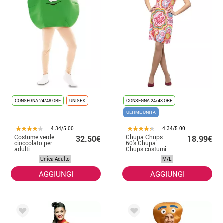
CONSEGNA 24/48 ORE
UNISEX
CONSEGNA 24/48 ORE
ULTIME UNITÀ
4.34/5.00
4.34/5.00
Costume verde
Chupa Chups
32.50€
18.99€
cioccolato per
60's Chupa
adulti
Chups costumi
da ragazza per le
Unica Adulto
M/L
donne
AGGIUNGI
AGGIUNGI