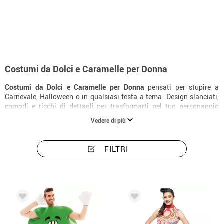
Inizio
Costumi
Cibo e bevande
Costumi donna dolci e caramelle
Costumi da Dolci e Caramelle per Donna
Costumi da Dolci e Caramelle per Donna
pensati per stupire a
Carnevale, Halloween o in qualsiasi festa a tema. Design slanciati,
comodi e ricchi di dettagli per trasformarti nel tuo personaggio
preferito.
Vedere di più
FILTRI