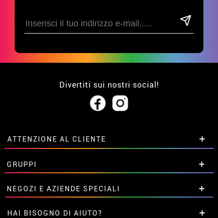
Divertiti sui nostri social!
ATTENZIONE AL CLIENTE
• Su di noi
GRUPPI
• Condizioni di vendita
• Avviso legale
privacy
Sconti speciali per gruppi.
NEGOZI E AZIENDE SPECIALI
• Attenzione al cliente
Contattaci qui
• Utilizzo dei cookies
Sconti speciali per gruppi.
HAI BISOGNO DI AIUTO?