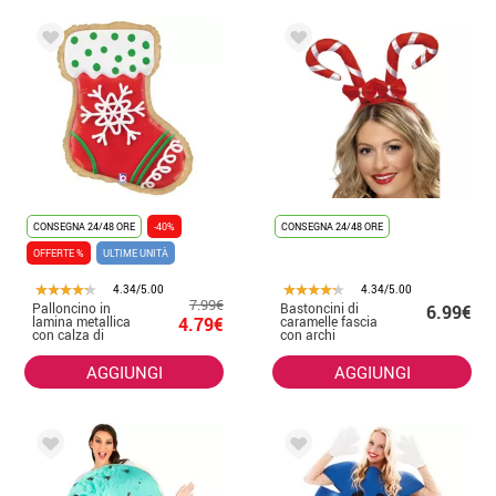
CONSEGNA 24/48 ORE
-40%
CONSEGNA 24/48 ORE
OFFERTE %
ULTIME UNITÀ
4.34/5.00
4.34/5.00
7.99€
Palloncino in
Bastoncini di
6.99€
lamina metallica
4.79€
caramelle fascia
con calza di
con archi
Natale da 68 cm
AGGIUNGI
AGGIUNGI