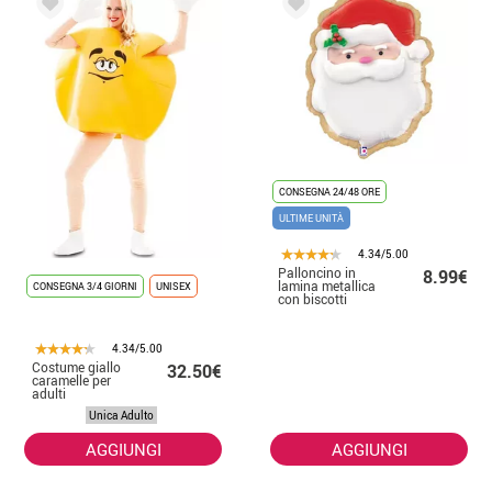
CONSEGNA 24/48 ORE
ULTIME UNITÀ
4.34/5.00
Palloncino in
8.99€
lamina metallica
CONSEGNA 3/4 GIORNI
UNISEX
con biscotti
Babbo Natale da
60 cm
4.34/5.00
Costume giallo
32.50€
caramelle per
adulti
Unica Adulto
AGGIUNGI
AGGIUNGI