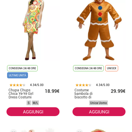
CONSEGNA 24/48 ORE
CONSEGNA 24/48 ORE
UNISEX
ULTIME UNITÀ
4.34/5.00
4.34/5.00
Chupa Chups
Costume
18.99€
29.99€
Chica Yé-Yé Girl
bambola di
Dress Costumi
biscotto di
per donne
panpepato per
S
M/L
Unica Uomo
uomo taglia ml
AGGIUNGI
AGGIUNGI