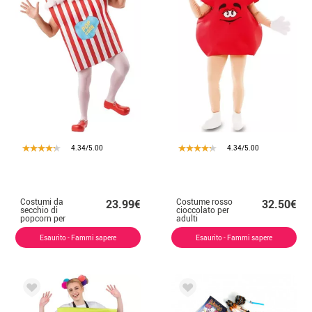
4.34/5.00
4.34/5.00
Costumi da
Costume rosso
23.99€
32.50€
secchio di
cioccolato per
popcorn per
adulti
adulti
Esaurito - Fammi sapere
Esaurito - Fammi sapere