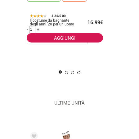
4.34/5.00
Il costume da bagnante
.50€
16.99€
CONSEGNA 2
degli anni '20 per un uomo
-
+
AGGIUNGI
La Masca
uomo
-
+
ULTIME UNITÀ