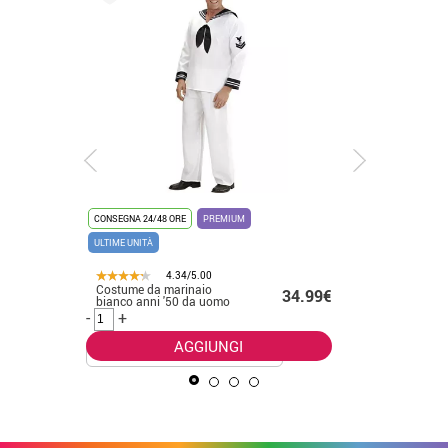
CONSEGNA 24/48 ORE
PREMIUM
CONSEGNA 2
ULTIME UNITÀ
ULTIME UNI
4.34/5.00
Costume da marinaio
Costume 
.99€
34.99€
bianco anni '50 da uomo
da donna
-
+
-
+
AGGIUNGI