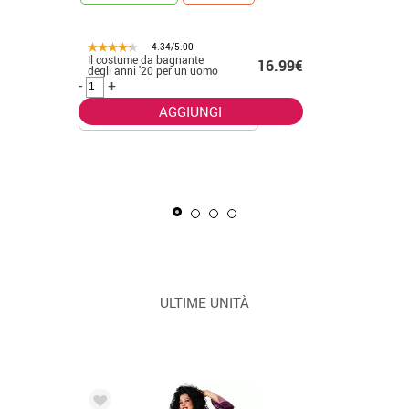
4.34/5.00
Il costume da bagnante
.50€
16.99€
CONSEGNA 2
degli anni '20 per un uomo
-
+
AGGIUNGI
La Masca
uomo
-
+
ULTIME UNITÀ