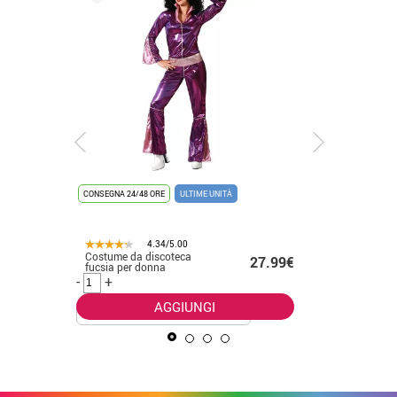
CONSEGNA 24/48 ORE
ULTIME UNITÀ
CONSEGNA 2
4.34/5.00
Costume da discoteca
Costume 
.50€
27.99€
fucsia per donna
idraulico
-
+
-
+
AGGIUNGI