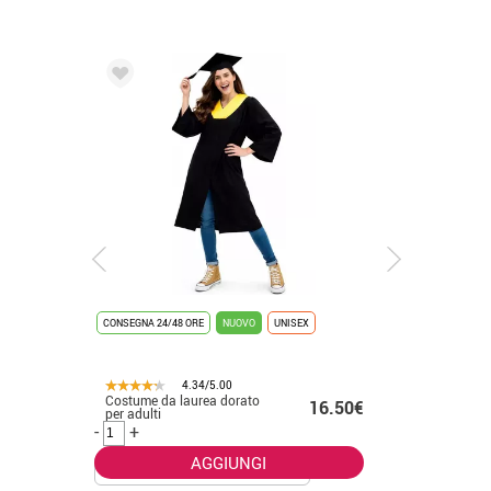
CONSEGNA 24/48 ORE
NUOVO
UNISEX
CONSEGNA 2
4.34/5.00
Costume da laurea dorato
Costume 
.50€
16.50€
per adulti
placcato 
-
+
-
+
AGGIUNGI