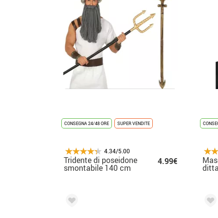
CONSEGNA 24/48 ORE
SUPER VENDITE
CONSEG
4.34/5.00
Tridente di poseidone
Mas
4.99€
smontabile 140 cm
ditt