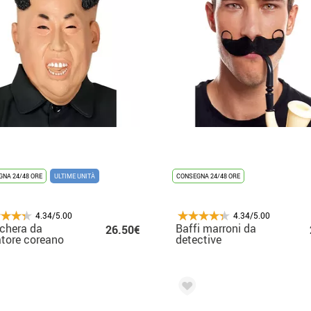
NA 24/48 ORE
ULTIME UNITÀ
CONSEGNA 24/48 ORE
4.34/5.00
4.34/5.00
chera da
Baffi marroni da
26.50€
atore coreano
detective