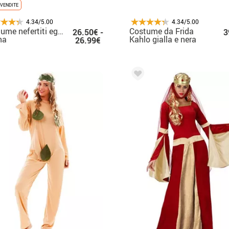
VENDITE
4.34/5.00
4.34/5.00
ume nefertiti egiziano per
Costume da Frida
26.50€ -
3
na
Kahlo gialla e nera
26.99€
per donna