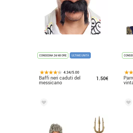
CONSEGNA 24/48 ORE
ULTIME UNITÀ
CONSEG
4.34/5.00
Baffi neri caduti del
Par
1.50€
messicano
vint