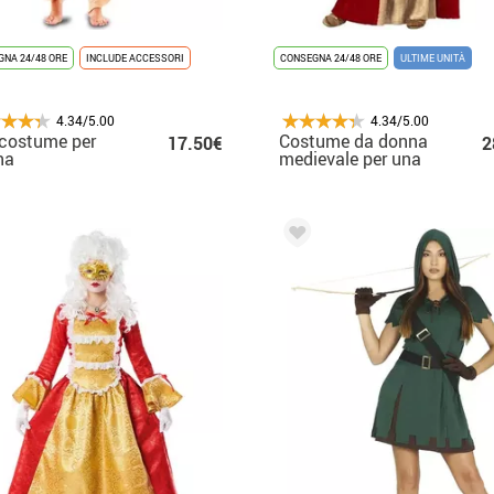
NA 24/48 ORE
INCLUDE ACCESSORI
CONSEGNA 24/48 ORE
ULTIME UNITÀ
4.34/5.00
4.34/5.00
costume per
Costume da donna
17.50€
2
na
medievale per una
donna