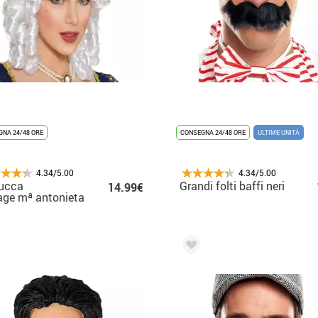
NA 24/48 ORE
CONSEGNA 24/48 ORE
ULTIME UNITÀ
4.34/5.00
4.34/5.00
rucca
Grandi folti baffi neri
14.99€
age mª antonieta