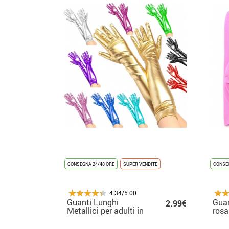
CONSEGNA 24/48 ORE
SUPER VENDITE
CONSEG
4.34/5.00
Guanti Lunghi
Guan
2.99€
Metallici per adulti in
rosa
vari colori