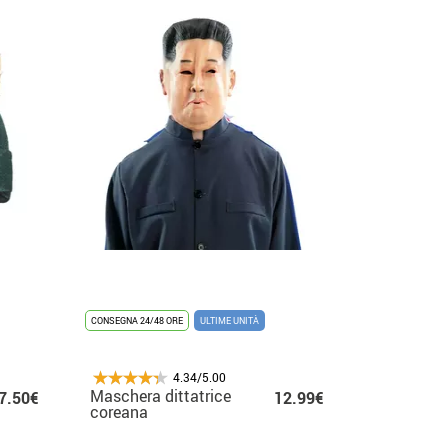
CONSEGNA 24/48 ORE
ULTIME UNITÀ
4.34/5.00
Maschera dittatrice
7.50€
12.99€
coreana