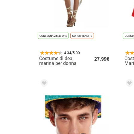
CONSEGNA 24/48 ORE
SUPER VENDITE
CONSEG
4.34/5.00
Costume di dea
Cost
27.99€
marina per donna
Mari
don