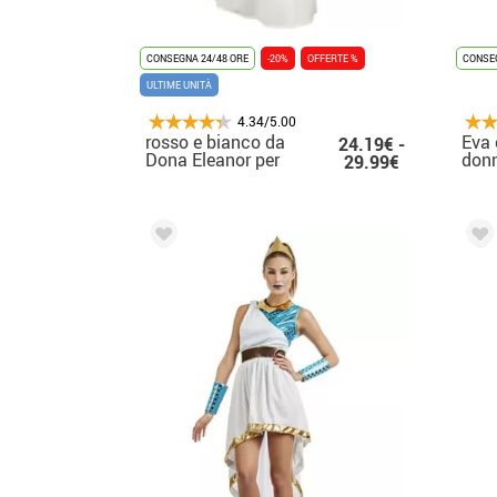
CONSEGNA 24/48 ORE
-20%
OFFERTE %
CONSEG
ULTIME UNITÀ
4.34/5.00
rosso e bianco da
Eva 
24.19€ -
Dona Eleanor per
don
29.99€
donna