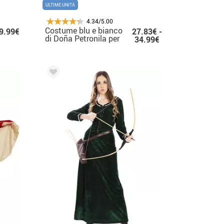
ULTIME UNITÀ
4.34/5.00
Costume blu e bianco
9.99€
27.83€ -
di Doña Petronila per
34.99€
donna