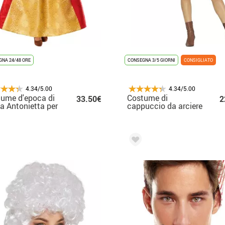
NA 24/48 ORE
CONSEGNA 3/5 GIORNI
CONSIGLIATO
4.34/5.00
4.34/5.00
ume d'epoca di
Costume di
33.50€
2
a Antonietta per
cappuccio da arciere
na
robin per donna