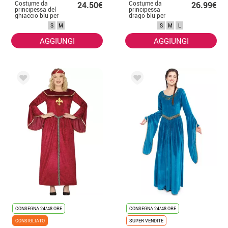
Costume da
Costume da
24.50€
26.99€
principessa del
principessa
ghiaccio blu per
drago blu per
donna
donna
S
M
S
M
L
AGGIUNGI
AGGIUNGI
CONSEGNA 24/48 ORE
CONSEGNA 24/48 ORE
CONSIGLIATO
SUPER VENDITE