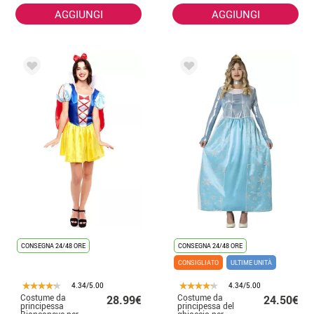
AGGIUNGI
AGGIUNGI
CONSEGNA 24/48 ORE
CONSEGNA 24/48 ORE
CONSIGLIATO
ULTIME UNITÀ
4.34/5.00
4.34/5.00
Costume da
Costume da
28.99€
24.50€
principessa
principessa del
Biancaneve per
ghiaccio per