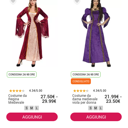
CONSEGNA 24/48 ORE
CONSEGNA 24/48 ORE
CONSIGLIATO
4.34/5.00
4.34/5.00
Costume da
Costume da
27.50€ -
21.99€ -
Regina
dama medievale
29.99€
23.50€
Medievale
viola per donna
Vinotinto per
S
M
L
S
M
L
donna
AGGIUNGI
AGGIUNGI