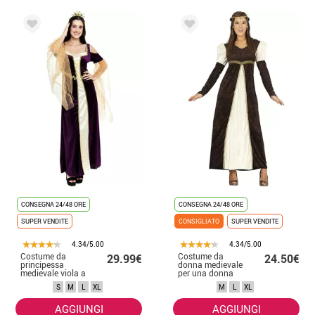
CONSEGNA 24/48 ORE
CONSEGNA 24/48 ORE
SUPER VENDITE
CONSIGLIATO
SUPER VENDITE
4.34/5.00
4.34/5.00
Costume da
Costume da
29.99€
24.50€
principessa
donna medievale
medievale viola a
per una donna
maniche lunghe
S
M
L
XL
M
L
XL
per donna
AGGIUNGI
AGGIUNGI