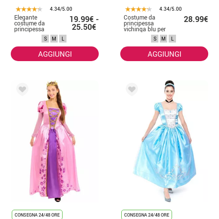
4.34/5.00
4.34/5.00
Elegante
Costume da
19.99€ -
28.99€
costume da
principessa
25.50€
principessa
vichinga blu per
medievale per
donna
S
M
L
S
M
L
donna
AGGIUNGI
AGGIUNGI
CONSEGNA 24/48 ORE
CONSEGNA 24/48 ORE