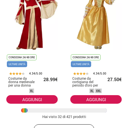
CONSEGNA 24/48 ORE
CONSEGNA 24/48 ORE
ULTIME UNITÀ
ULTIME UNITÀ
4.34/5.00
4.34/5.00
Costume da
Costume da
28.99€
27.50€
donna medievale
cortigiana del
per una donna
periodo d'oro per
donna
XL
XL
XXL
AGGIUNGI
AGGIUNGI
Hai visto
32
di 421 prodotti