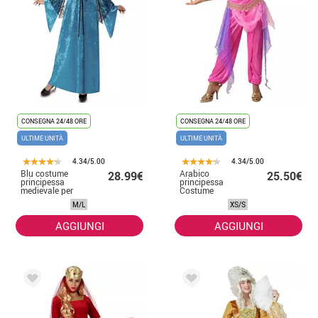
CONSEGNA 24/48 ORE
CONSEGNA 24/48 ORE
ULTIME UNITÀ
ULTIME UNITÀ
4.34/5.00
4.34/5.00
Blu costume
Arabico
28.99€
25.50€
principessa
principessa
medievale per
Costume
una donna
elegante Rose,
M/L
XS/S
womens
AGGIUNGI
AGGIUNGI