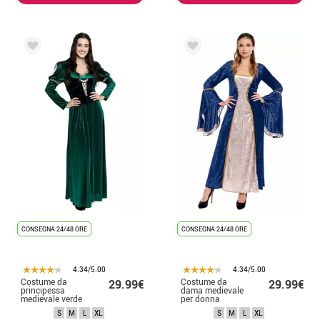
CONSEGNA 24/48 ORE
CONSEGNA 24/48 ORE
4.34/5.00
4.34/5.00
Costume da
Costume da
29.99€
29.99€
principessa
dama medievale
medievale verde
per donna
scuro per donna
S
M
L
XL
S
M
L
XL