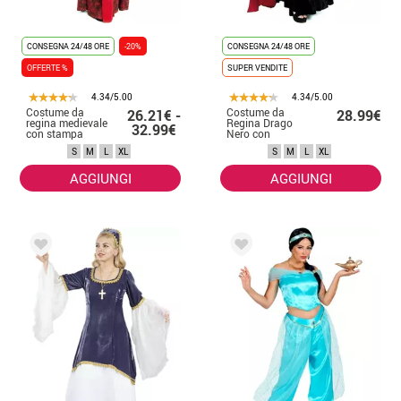
CONSEGNA 24/48 ORE
-20%
CONSEGNA 24/48 ORE
OFFERTE %
SUPER VENDITE
4.34/5.00
4.34/5.00
Costume da
Costume da
26.21€ -
28.99€
regina medievale
Regina Drago
32.99€
con stampa
Nero con
floreale rossa per
maniche rosse
S
M
L
XL
S
M
L
XL
donna
per donna
AGGIUNGI
AGGIUNGI