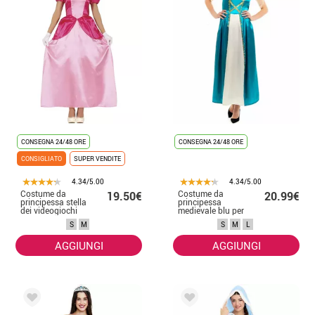
CONSEGNA 24/48 ORE
CONSEGNA 24/48 ORE
CONSIGLIATO
SUPER VENDITE
4.34/5.00
4.34/5.00
Costume da
Costume da
19.50€
20.99€
principessa stella
principessa
dei videogiochi
medievale blu per
per donna
donna
S
M
S
M
L
AGGIUNGI
AGGIUNGI