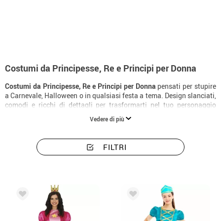
Inizio
Costumi
Costumi donna principesse, re e principi
Costumi da Principesse, Re e Principi per Donna
Costumi da Principesse, Re e Principi per Donna
pensati per stupire
a Carnevale, Halloween o in qualsiasi festa a tema. Design slanciati,
comodi e ricchi di dettagli per trasformarti nel tuo personaggio
preferito.
Vedere di più
FILTRI