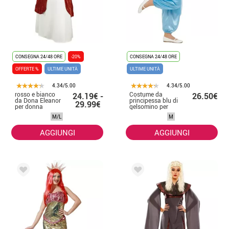
CONSEGNA 24/48 ORE
-20%
CONSEGNA 24/48 ORE
OFFERTE %
ULTIME UNITÀ
ULTIME UNITÀ
4.34/5.00
4.34/5.00
rosso e bianco
Costume da
24.19€ -
26.50€
da Dona Eleanor
principessa blu di
29.99€
per donna
gelsomino per
donna
M/L
M
AGGIUNGI
AGGIUNGI