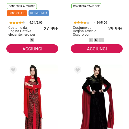
CONSEGNA 24/48 ORE
CONSEGNA 24/48 ORE
CONSIGLIATO
ULTIME UNITÀ
4.34/5.00
4.34/5.00
Costume da
Costume da
27.99€
29.99€
Regina Cattiva
Regina Teschio
elegante nero per
Oscuro con
donna
Corona per
S
S
M
L
Donna
AGGIUNGI
AGGIUNGI