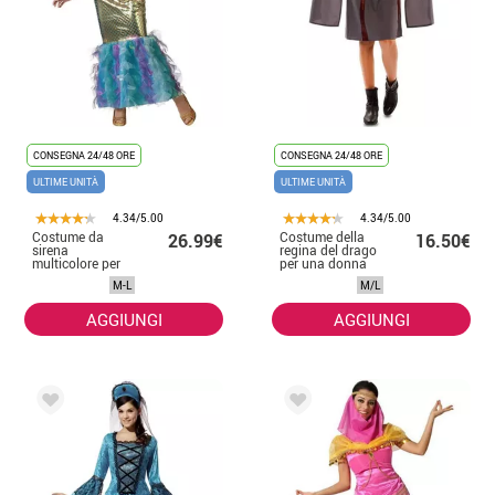
CONSEGNA 24/48 ORE
CONSEGNA 24/48 ORE
ULTIME UNITÀ
ULTIME UNITÀ
4.34/5.00
4.34/5.00
Costume da
Costume della
26.99€
16.50€
sirena
regina del drago
multicolore per
per una donna
donna
M-L
M/L
AGGIUNGI
AGGIUNGI