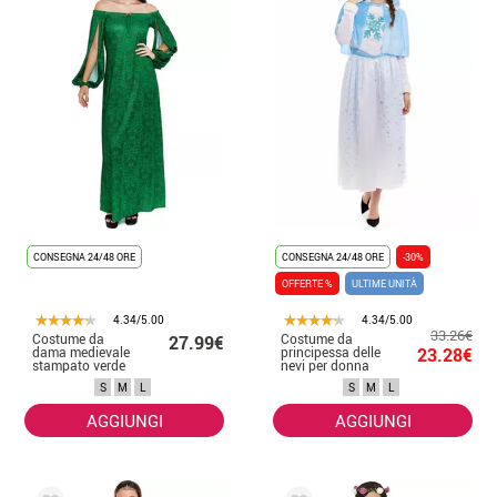
CONSEGNA 24/48 ORE
CONSEGNA 24/48 ORE
-30%
OFFERTE %
ULTIME UNITÀ
4.34/5.00
4.34/5.00
33.26€
Costume da
Costume da
27.99€
dama medievale
principessa delle
23.28€
stampato verde
nevi per donna
per donna
S
M
L
S
M
L
AGGIUNGI
AGGIUNGI