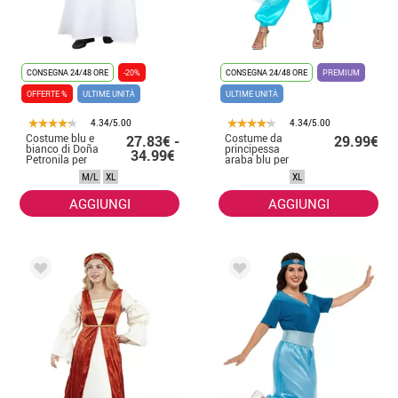
CONSEGNA 24/48 ORE
-20%
CONSEGNA 24/48 ORE
PREMIUM
OFFERTE %
ULTIME UNITÀ
ULTIME UNITÀ
4.34/5.00
4.34/5.00
Costume blu e
Costume da
27.83€ -
29.99€
bianco di Doña
principessa
34.99€
Petronila per
araba blu per
donna
donna
M/L
XL
XL
AGGIUNGI
AGGIUNGI