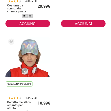
4.34/5.00
Costume da
29.99€
scienziata
chimica pazza
per donna
M-L
XL
AGGIUNGI
AGGIUNGI
CONSEGNA 3/5 GIORNI
4.34/5.00
Berretto metallico
10.99€
argento per
adulto