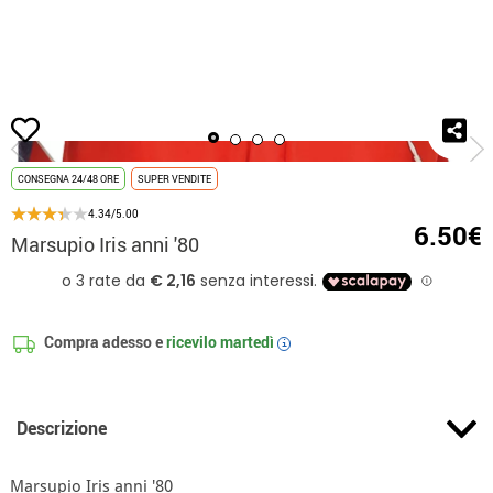
Inizio
Accessori
Marsupio Iris anni '80
CONSEGNA 24/48 ORE
SUPER VENDITE
4.34/5.00
6.50€
Marsupio Iris anni '80
Compra adesso e
ricevilo
martedì
i
Descrizione
Marsupio Iris anni '80