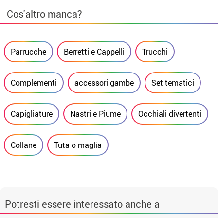
Cos'altro manca?
Parrucche
Berretti e Cappelli
Trucchi
Complementi
accessori gambe
Set tematici
Capigliature
Nastri e Piume
Occhiali divertenti
Collane
Tuta o maglia
Potresti essere interessato anche a