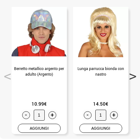
Berretto metallico argento per
Lunga parrucca bionda con
adulto (Argento)
nastro
10.99€
14.50€
-
+
-
+
AGGIUNGI
AGGIUNGI