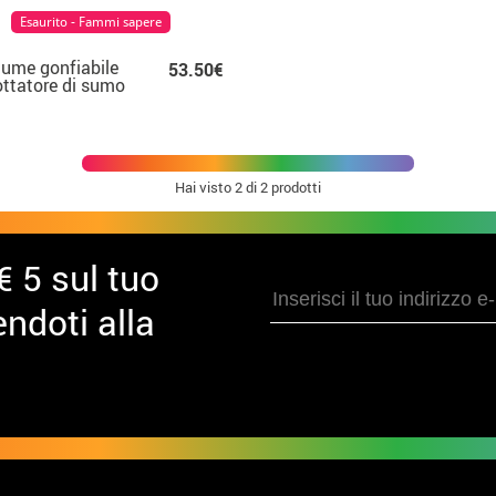
Esaurito - Fammi sapere
ume gonfiabile
53.50€
ottatore di sumo
adulto
Hai visto
2
di 2 prodotti
€ 5 sul tuo
ndoti alla