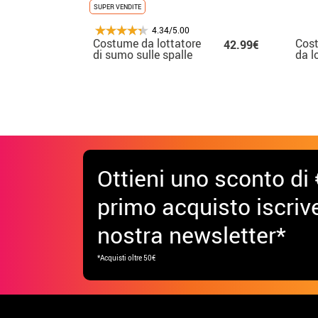
SUPER VENDITE
4.34/5.00
Costume da lottatore
Cost
42.99€
di sumo sulle spalle
da l
per adulti
per 
Ottieni uno sconto di 
primo acquisto iscrive
nostra newsletter*
*Acquisti oltre 50€