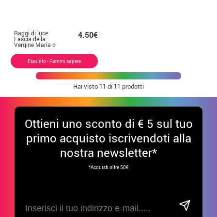
Raggi di luce
4.50€
Fascia della
Vergine Maria o
Dio
Esaurito - Fammi sapere
Hai visto
11
di 11 prodotti
Ottieni uno sconto di € 5 sul tuo
primo acquisto iscrivendoti alla
nostra newsletter*
*Acquisti oltre 50€