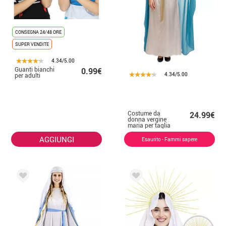
CONSEGNA 24/48 ORE
SUPER VENDITE
4.34/5.00
Guanti bianchi
0.99€
4.34/5.00
per adulti
Costume da
24.99€
donna vergine
maria per taglia
universale ml
AGGIUNGI
Esaurito - Fammi sapere