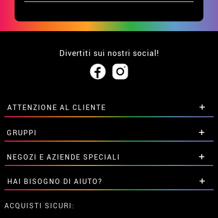
Divertiti sui nostri social!
ATTENZIONE AL CLIENTE
• Su di noi
GRUPPI
• Condizioni di vendita
• Avviso legale
privacy
Sconti speciali per gruppi.
NEGOZI E AZIENDE SPECIALI
• Attenzione al cliente
Contattaci qui
• Utilizzo dei cookies
Sconti speciali per gruppi.
HAI BISOGNO DI AIUTO?
•
Impostazioni dei cookie
Contattaci qui
Non ho ancora fatto l'ordine
ACQUISTI SICURI:
Ho gia realizzato l’ordine