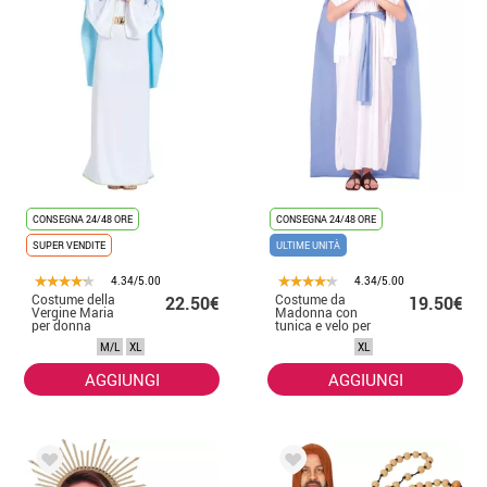
CONSEGNA 24/48 ORE
CONSEGNA 24/48 ORE
SUPER VENDITE
ULTIME UNITÀ
4.34/5.00
4.34/5.00
Costume della
Costume da
22.50€
19.50€
Vergine Maria
Madonna con
per donna
tunica e velo per
donna
M/L
XL
XL
AGGIUNGI
AGGIUNGI