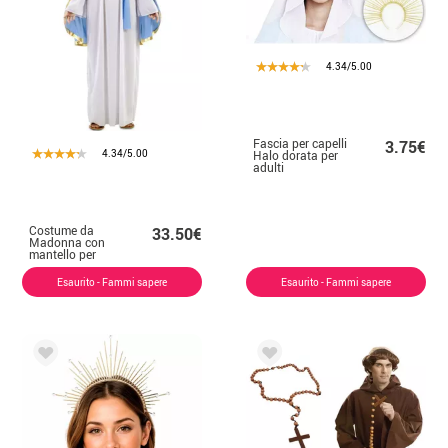
4.34/5.00
Fascia per capelli
3.75€
4.34/5.00
Halo dorata per
adulti
Costume da
33.50€
Madonna con
mantello per
donna
Esaurito - Fammi sapere
Esaurito - Fammi sapere