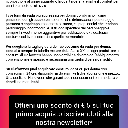
riconoscibile al primo sguardo -, la qualita dei materiali e il comfort per
un'intera notte di utilizzo.
I
costumi da vudu
piu apprezzati per donna combinano il capo
principale con gli accessori specifici che definiscono il personaggio:
parrucca o copricapo, maschera o trucco, e i prop iconici che rendono il
personaggio inconfondibile. Il trucco specifico del personaggio e
sempre l'investimento aggiuntivo piu redditizio: eleva qualsiasi
costume dal livello corretto a quello memorabile.
Per scegliere la taglia giusta del tuo
costume da vudu per donna
,
consulta sempre la tabella misure dalla S alla XXL di ogni produttore: i
costumi di Halloween hanno una vestibilita diversa dall'abbigliamento
convenzionale e spesso e necessaria una taglia diversa dal solito.
Su
Disfrazzes
puoi acquistare costumi da vudu per donna con
consegna in 24 ore, disponibili in diversi livelli di elaborazione e prezzo.
Una scelta di Halloween che garantisce riconoscimento immediato e
ricordi indimenticabili.
Ottieni uno sconto di € 5 sul tuo
primo acquisto iscrivendoti alla
nostra newsletter*