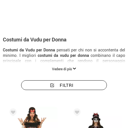
Inizio
Costumi di Halloween
Vudù
Costumi donna vudù
Costumi da Vudu per Donna
Costumi da Vudu per Donna
pensati per chi non si accontenta del
minimo. I migliori
costumi da vudu per donna
combinano il capo
principale con i complementi che rendono il personaggio
riconoscibile all'istante. Scopri tutta la collezione di
costumi da
Vedere di più
vudu
per donna e trova la versione perfetta per il tuo Halloween.
FILTRI