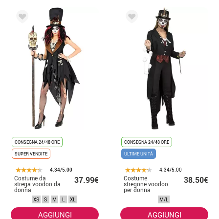
CONSEGNA 24/48 ORE
CONSEGNA 24/48 ORE
SUPER VENDITE
ULTIME UNITÀ
4.34/5.00
4.34/5.00
Costume da
Costume
37.99€
38.50€
strega voodoo da
stregone voodoo
donna
per donna
XS
S
M
L
XL
M/L
AGGIUNGI
AGGIUNGI