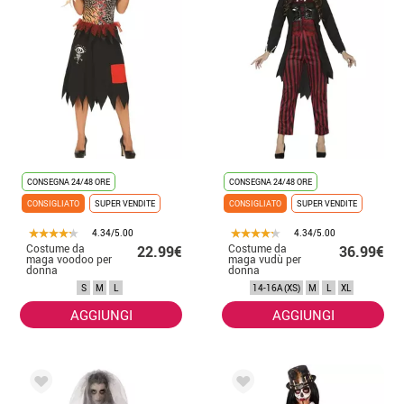
CONSEGNA 24/48 ORE
CONSEGNA 24/48 ORE
CONSIGLIATO
SUPER VENDITE
CONSIGLIATO
SUPER VENDITE
4.34/5.00
4.34/5.00
Costume da
Costume da
22.99€
36.99€
maga voodoo per
maga vudù per
donna
donna
S
M
L
14-16A (XS)
M
L
XL
AGGIUNGI
AGGIUNGI