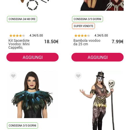
CONSEGNA 24/48 ORE
CONSEGNA 3/5 GIORNI
SUPER VENDITE
4.34/5.00
4.34/5.00
Kit Sacerdote
Bambola voodoo
18.50€
7.99€
Voodoo: Mini
da 25 cm
Cappello,
Bracciale e
Collana
AGGIUNGI
AGGIUNGI
CONSEGNA 3/5 GIORNI