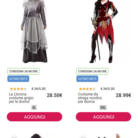
CONSEGNA 24/48 ORE
CONSEGNA 24/48 ORE
ULTIME UNITÀ
ULTIME UNITÀ
4.34/5.00
4.34/5.00
La Llorona
Costume da
28.50€
28.99€
costume grigio
strega voodoo
per le donne
per donna
XL
XXL
AGGIUNGI
AGGIUNGI