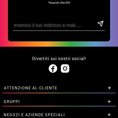
*Acquisti oltre 50€
Divertiti sui nostri social!
ATTENZIONE AL CLIENTE
• Su di noi
GRUPPI
• Condizioni di vendita
• Avviso legale
privacy
Sconti speciali per gruppi.
NEGOZI E AZIENDE SPECIALI