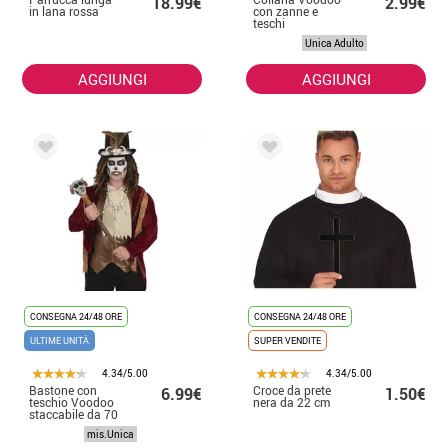
18.99€
2.99€
in lana rossa
con zanne e
teschi
Unica Adulto
AGGIUNGI
AGGIUNGI
CONSEGNA 24/48 ORE
CONSEGNA 24/48 ORE
ULTIME UNITÀ
SUPER VENDITE
4.34/5.00
4.34/5.00
Bastone con
Croce da prete
6.99€
1.50€
teschio Voodoo
nera da 22 cm
staccabile da 70
cm
mis.Unica