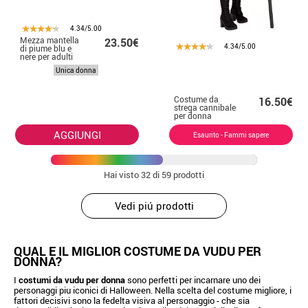
4.34/5.00
Mezza mantella
23.50€
4.34/5.00
di piume blu e
nere per adulti
Unica donna
Costume da
16.50€
strega cannibale
per donna
AGGIUNGI
Esaurito - Fammi sapere
Hai visto
32
di 59 prodotti
Vedi piú prodotti
QUAL E IL MIGLIOR COSTUME DA VUDU PER
DONNA?
I
costumi da vudu per donna
sono perfetti per incarnare uno dei
personaggi piu iconici di Halloween. Nella scelta del costume migliore, i
fattori decisivi sono la fedelta visiva al personaggio - che sia