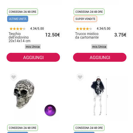
CONSEGNA 24/48 ORE
CONSEGNA 24/48 ORE
ULTIME UNITÀ
SUPER VENDITE
4.34/5.00
4.34/5.00
Teschio
Trucco mistico
12.50€
3.75€
dell'indovino
da cartomante
20x14x14 cm
mis.Unica
mis.Unica
AGGIUNGI
AGGIUNGI
CONSEGNA 24/48 ORE
CONSEGNA 24/48 ORE