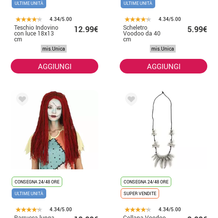
ULTIME UNITÀ
ULTIME UNITÀ
4.34/5.00
4.34/5.00
Teschio Indovino
Scheletro
12.99€
5.99€
con luce 18x13
Voodoo da 40
cm
cm
mis.Unica
mis.Unica
AGGIUNGI
AGGIUNGI
CONSEGNA 24/48 ORE
CONSEGNA 24/48 ORE
ULTIME UNITÀ
SUPER VENDITE
4.34/5.00
4.34/5.00
Parrucca lunga
Collana Voodoo