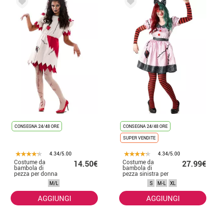
CONSEGNA 24/48 ORE
CONSEGNA 24/48 ORE
SUPER VENDITE
4.34/5.00
4.34/5.00
Costume da
Costume da
14.50€
27.99€
bambola di
bambola di
pezza per donna
pezza sinistra per
donna
M/L
S
M-L
XL
AGGIUNGI
AGGIUNGI