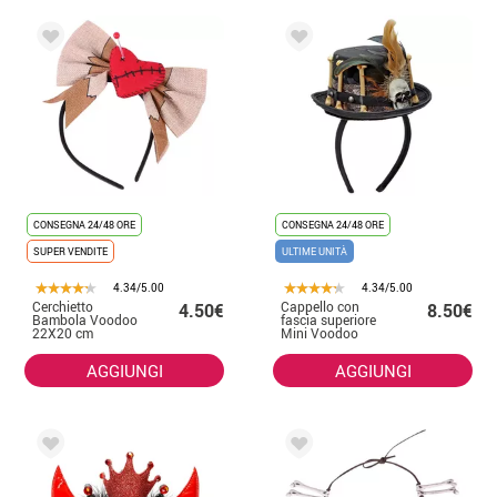
CONSEGNA 24/48 ORE
CONSEGNA 24/48 ORE
SUPER VENDITE
ULTIME UNITÀ
4.34/5.00
4.34/5.00
Cerchietto
Cappello con
4.50€
8.50€
Bambola Voodoo
fascia superiore
22X20 cm
Mini Voodoo
AGGIUNGI
AGGIUNGI