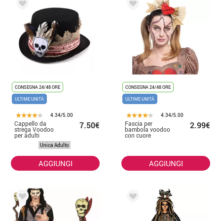
CONSEGNA 24/48 ORE
CONSEGNA 24/48 ORE
ULTIME UNITÀ
ULTIME UNITÀ
4.34/5.00
4.34/5.00
Cappello da
Fascia per
7.50€
2.99€
strega Voodoo
bambola voodoo
per adulti
con cuore
Unica Adulto
AGGIUNGI
AGGIUNGI