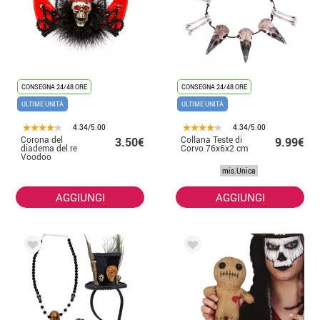
CONSEGNA 24/48 ORE
CONSEGNA 24/48 ORE
ULTIME UNITÀ
ULTIME UNITÀ
4.34/5.00
4.34/5.00
Corona del
Collana Teste di
3.50€
9.99€
diadema del re
Corvo 76x6x2 cm
Voodoo
mis.Unica
AGGIUNGI
AGGIUNGI