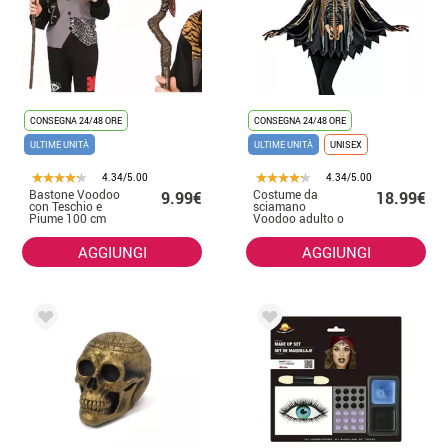
CONSEGNA 24/48 ORE
CONSEGNA 24/48 ORE
ULTIME UNITÀ
ULTIME UNITÀ
UNISEX
4.34/5.00
4.34/5.00
Bastone Voodoo
Costume da
9.99€
18.99€
con Teschio e
sciamano
Piume 100 cm
Voodoo adulto o
poncho
AGGIUNGI
AGGIUNGI