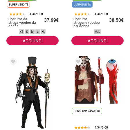
SUPER VENDITE
ULTIME UNITÀ
4.34/5.00
4.34/5.00
Costume da
Costume
37.99€
38.50€
strega voodoo da
stregone voodoo
donna
per donna
XS
S
M
L
XL
M/L
AGGIUNGI
AGGIUNGI
CONSEGNA 24/48 ORE
4.34/5.00