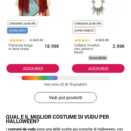
CONSEGNA 24/48 ORE
CONSEGNA 24/48 ORE
ULTIME UNITÀ
SUPER VENDITE
4.34/5.00
4.34/5.00
Parrucca lunga
Collana Voodoo
18.99€
2.99€
in lana rossa
con zanne e
teschi
Unica Adulto
AGGIUNGI
AGGIUNGI
Hai visto
32
di 78 prodotti
Vedi piú prodotti
QUAL E IL MIGLIOR COSTUME DI VUDU PER
HALLOWEEN?
I
costumi da vudu
sono una delle scelte piu iconiche di Halloween, con