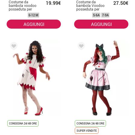
Costume da
Costume da
19.99€
27.50€
bambola voodoo
bambola Voodoo
posseduta per
posseduta per
bambina e bebè
bambini
6-12 M
5-6A
7-9A
AGGIUNGI
AGGIUNGI
CONSEGNA 24/48 ORE
CONSEGNA 24/48 ORE
SUPER VENDITE