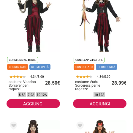
CONSEGNA 24/48 ORE
CONSEGNA 24/48 ORE
CONSIGLIATO
ULTIME UNITÀ
CONSIGLIATO
ULTIME UNITÀ
4.34/5.00
4.34/5.00
costume Voodoo
costume Vudu
28.50€
28.99€
Sorcerer per i
Sorceress per le
ragazzi
ragazze
5-6A
7-9A
10-12A
10-12A
AGGIUNGI
AGGIUNGI