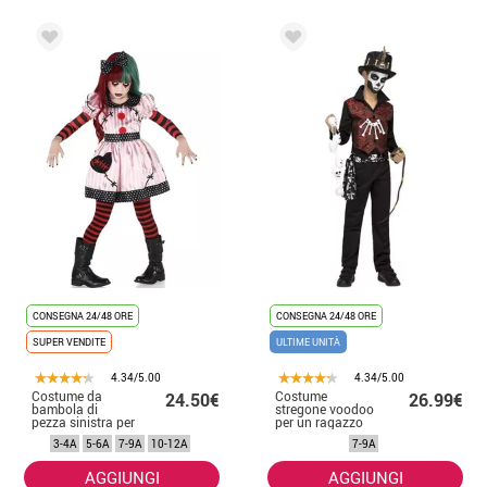
CONSEGNA 24/48 ORE
CONSEGNA 24/48 ORE
SUPER VENDITE
ULTIME UNITÀ
4.34/5.00
4.34/5.00
Costume da
Costume
24.50€
26.99€
bambola di
stregone voodoo
pezza sinistra per
per un ragazzo
ragazza
3-4A
5-6A
7-9A
10-12A
7-9A
AGGIUNGI
AGGIUNGI