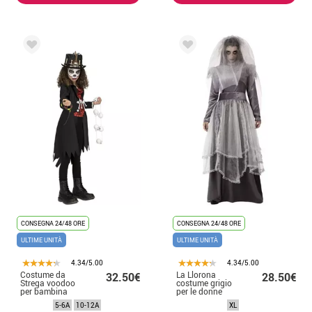
CONSEGNA 24/48 ORE
CONSEGNA 24/48 ORE
ULTIME UNITÀ
ULTIME UNITÀ
4.34/5.00
4.34/5.00
Costume da
La Llorona
32.50€
28.50€
Strega voodoo
costume grigio
per bambina
per le donne
5-6A
10-12A
XL