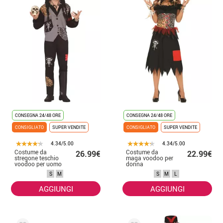
CONSEGNA 24/48 ORE
CONSEGNA 24/48 ORE
CONSIGLIATO
SUPER VENDITE
CONSIGLIATO
SUPER VENDITE
4.34/5.00
4.34/5.00
Costume da
Costume da
26.99€
22.99€
stregone teschio
maga voodoo per
voodoo per uomo
donna
S
M
S
M
L
AGGIUNGI
AGGIUNGI