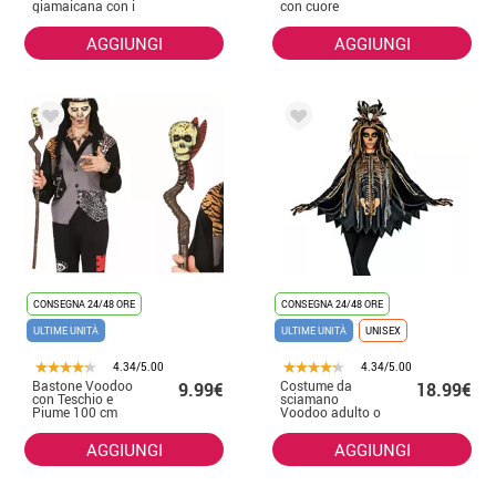
giamaicana con i
con cuore
dreadlocks
AGGIUNGI
AGGIUNGI
CONSEGNA 24/48 ORE
CONSEGNA 24/48 ORE
ULTIME UNITÀ
ULTIME UNITÀ
UNISEX
4.34/5.00
4.34/5.00
Bastone Voodoo
Costume da
9.99€
18.99€
con Teschio e
sciamano
Piume 100 cm
Voodoo adulto o
poncho
AGGIUNGI
AGGIUNGI