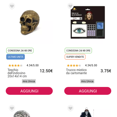
CONSEGNA 24/48 ORE
CONSEGNA 24/48 ORE
ULTIME UNITÀ
SUPER VENDITE
4.34/5.00
4.34/5.00
Teschio
Trucco mistico
12.50€
3.75€
dell'indovino
da cartomante
20x14x14 cm
mis.Unica
mis.Unica
AGGIUNGI
AGGIUNGI