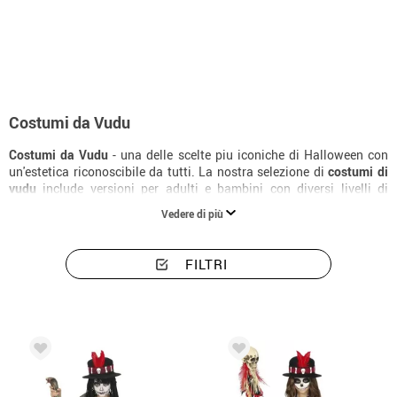
Inizio
Costumi di Halloween
Costumi vudù
Costumi da Vudu
Costumi da Vudu
- una delle scelte piu iconiche di Halloween con
un'estetica riconoscibile da tutti. La nostra selezione di
costumi di
vudu
include versioni per adulti e bambini con diversi livelli di
elaborazione. Con il
costume di vudu
giusto e i complementi adatti,
Vedere di più
la trasformazione e totale. Consegna in 24 ore.
FILTRI