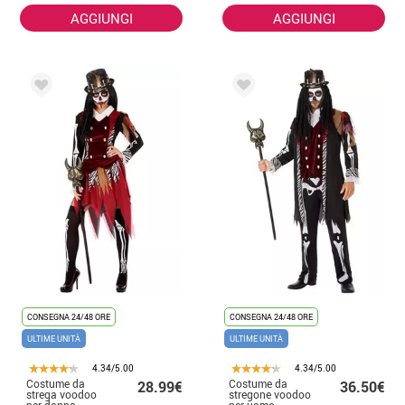
AGGIUNGI
AGGIUNGI
CONSEGNA 24/48 ORE
CONSEGNA 24/48 ORE
ULTIME UNITÀ
ULTIME UNITÀ
4.34/5.00
4.34/5.00
Costume da
Costume da
28.99€
36.50€
strega voodoo
stregone voodoo
per donna
per uomo