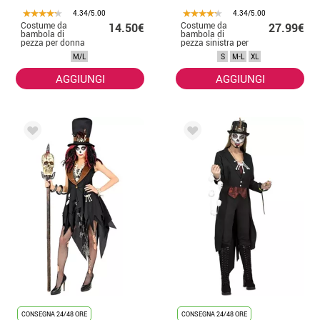
4.34/5.00
4.34/5.00
Costume da
Costume da
14.50€
27.99€
bambola di
bambola di
pezza per donna
pezza sinistra per
donna
M/L
S
M-L
XL
AGGIUNGI
AGGIUNGI
CONSEGNA 24/48 ORE
CONSEGNA 24/48 ORE