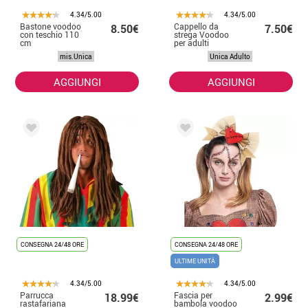
4.34/5.00
4.34/5.00
Bastone voodoo
Cappello da
8.50€
7.50€
con teschio 110
strega Voodoo
cm
per adulti
mis.Unica
Unica Adulto
AGGIUNGI
AGGIUNGI
CONSEGNA 24/48 ORE
CONSEGNA 24/48 ORE
ULTIME UNITÀ
4.34/5.00
4.34/5.00
Parrucca
Fascia per
18.99€
2.99€
rastafariana
bambola voodoo