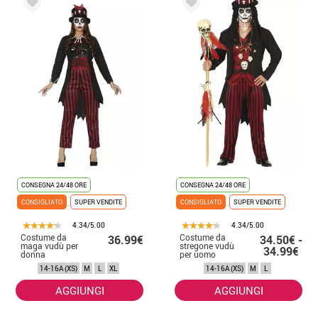
CONSEGNA 24/48 ORE
CONSEGNA 24/48 ORE
CONSIGLIATO
SUPER VENDITE
CONSIGLIATO
SUPER VENDITE
4.34/5.00
4.34/5.00
Costume da
Costume da
36.99€
34.50€ -
maga vudù per
stregone vudù
34.99€
donna
per uomo
14-16A (XS)
M
L
XL
14-16A (XS)
M
L
AGGIUNGI
AGGIUNGI