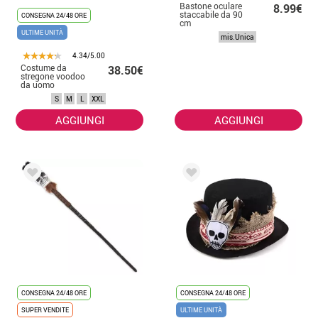
Bastone oculare
8.99€
staccabile da 90
CONSEGNA 24/48 ORE
cm
ULTIME UNITÀ
mis.Unica
4.34/5.00
Costume da
38.50€
stregone voodoo
da uomo
S
M
L
XXL
AGGIUNGI
AGGIUNGI
CONSEGNA 24/48 ORE
CONSEGNA 24/48 ORE
SUPER VENDITE
ULTIME UNITÀ