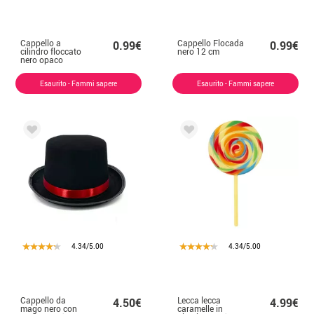
Cappello a
Cappello Flocada
0.99€
0.99€
cilindro floccato
nero 12 cm
nero opaco
Esaurito - Fammi sapere
Esaurito - Fammi sapere
4.34/5.00
4.34/5.00
Cappello da
Lecca lecca
4.50€
4.99€
mago nero con
caramelle in