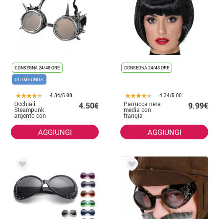
CONSEGNA 24/48 ORE
CONSEGNA 24/48 ORE
ULTIME UNITÀ
4.34/5.00
4.34/5.00
Occhiali
Parrucca nera
4.50€
9.99€
Steampunk
media con
argento con
frangia
punte
AGGIUNGI
AGGIUNGI