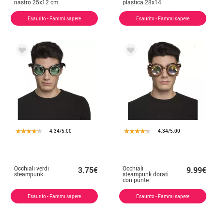
nastro 25x12 cm
plastica 28x14
cm
Esaurito - Fammi sapere
Esaurito - Fammi sapere
4.34/5.00
4.34/5.00
Occhiali verdi
Occhiali
3.75€
9.99€
steampunk
steampunk dorati
con punte
Esaurito - Fammi sapere
Esaurito - Fammi sapere