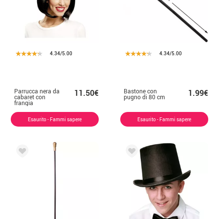
4.34/5.00
4.34/5.00
Parrucca nera da
Bastone con
11.50€
1.99€
cabaret con
pugno di 80 cm
frangia
Esaurito - Fammi sapere
Esaurito - Fammi sapere