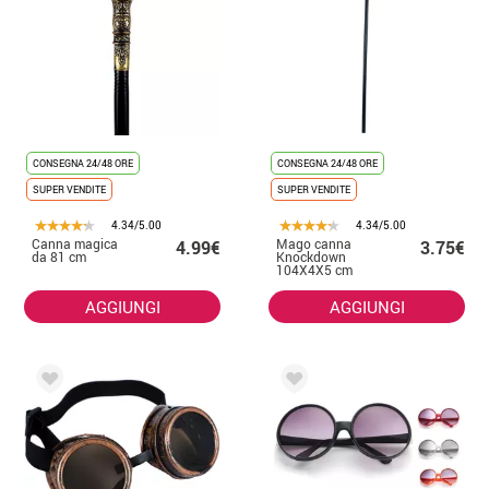
CONSEGNA 24/48 ORE
CONSEGNA 24/48 ORE
SUPER VENDITE
SUPER VENDITE
4.34/5.00
4.34/5.00
Canna magica
Mago canna
4.99€
3.75€
da 81 cm
Knockdown
104X4X5 cm
AGGIUNGI
AGGIUNGI