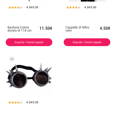
4.34/5.00
4.34/5.00
Bastone Colore
Cappello di feltro
11.50€
4.50€
dorato di 118 cm
nero
Esaurito - Fammi sapere
Esaurito - Fammi sapere
4.34/5.00