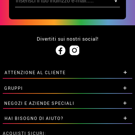
Divertiti sui nostri social!
ATTENZIONE AL CLIENTE
• Su di noi
GRUPPI
• Condizioni di vendita
• Avviso legale
privacy
Sconti speciali per gruppi.
NEGOZI E AZIENDE SPECIALI
• Attenzione al cliente
Contattaci qui
• Utilizzo dei cookies
Sconti speciali per gruppi.
HAI BISOGNO DI AIUTO?
•
Impostazioni dei cookie
Contattaci qui
Non ho ancora fatto l'ordine
ACQUISTI SICURI: