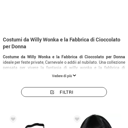
Inizio
Costumi
Costumi donna Willy Wonka e la fabbrica di cioccolato
Costumi da Willy Wonka e la Fabbrica di Cioccolato
per Donna
Costume da Willy Wonka e la Fabbrica di Cioccolato per Donna
ideale per feste private, Carnevale o addii al nubilato. Una collezione
pensata per vivere la fantasia di willy wonka e la fabbrica di
cioccolato con capi resistenti, facili da indossare e con una finitura
Vedere di più
molto slanciante.
FILTRI