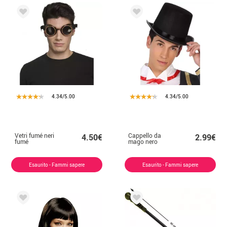
4.34/5.00
4.34/5.00
Vetri fumé neri
Cappello da
4.50€
2.99€
fumé
mago nero
Esaurito - Fammi sapere
Esaurito - Fammi sapere