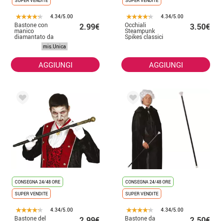
SUPER VENDITE
SUPER VENDITE
4.34/5.00
4.34/5.00
Bastone con
Occhiali
2.99€
3.50€
manico
Steampunk
diamantato da
Spikes classici
90 cm
per adulti
mis.Unica
AGGIUNGI
AGGIUNGI
CONSEGNA 24/48 ORE
CONSEGNA 24/48 ORE
SUPER VENDITE
SUPER VENDITE
4.34/5.00
4.34/5.00
Bastone del
Bastone da
2.99€
2.50€