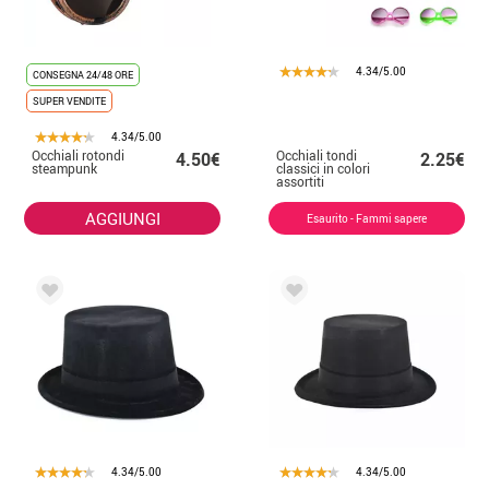
4.34/5.00
CONSEGNA 24/48 ORE
SUPER VENDITE
4.34/5.00
Occhiali rotondi
Occhiali tondi
4.50€
2.25€
steampunk
classici in colori
assortiti
AGGIUNGI
Esaurito - Fammi sapere
4.34/5.00
4.34/5.00