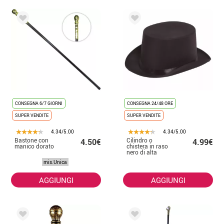
CONSEGNA 6/7 GIORNI
CONSEGNA 24/48 ORE
SUPER VENDITE
SUPER VENDITE
4.34/5.00
4.34/5.00
Bastone con
Cilindro o
4.50€
4.99€
manico dorato
chistera in raso
nero di alta
qualità, 58 cm
mis.Unica
AGGIUNGI
AGGIUNGI