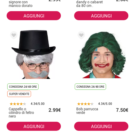
signore con
dandy o cabaret
manico dorato
da 80 cm .
80 cm
AGGIUNGI
AGGIUNGI
CONSEGNA 24/48 ORE
CONSEGNA 24/48 ORE
SUPER VENDITE
4.34/5.00
4.34/5.00
Cappello o
Bob parrucca
2.99€
7.50€
cilindro di feltro
verde
nero
AGGIUNGI
AGGIUNGI