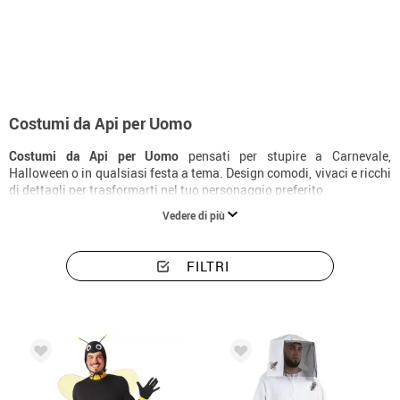
Inizio
Costumi
Animali
Costumi uomo api
Costumi da Api per Uomo
Costumi da Api per Uomo
pensati per stupire a Carnevale,
Halloween o in qualsiasi festa a tema. Design comodi, vivaci e ricchi
di dettagli per trasformarti nel tuo personaggio preferito.
Vedere di più
FILTRI