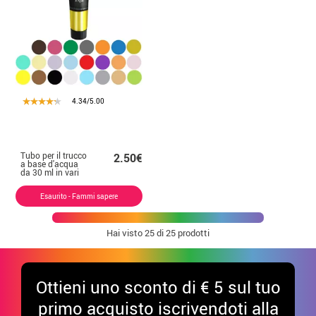
4.34/5.00
Tubo per il trucco
2.50€
a base d'acqua
da 30 ml in vari
colori
Esaurito - Fammi sapere
Hai visto
25
di 25 prodotti
Ottieni uno sconto di € 5 sul tuo
primo acquisto iscrivendoti alla