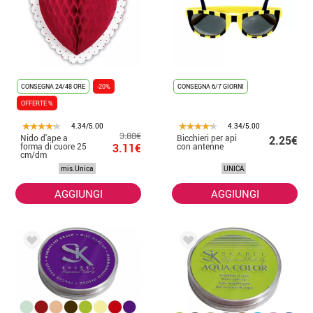
CONSEGNA 24/48 ORE
-20%
CONSEGNA 6/7 GIORNI
OFFERTE %
4.34/5.00
4.34/5.00
3.88€
Nido d'ape a
Bicchieri per api
2.25€
forma di cuore 25
3.11€
con antenne
cm/dm
mis.Unica
UNICA
AGGIUNGI
AGGIUNGI