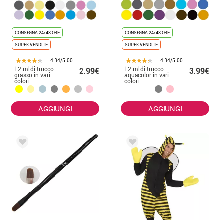
CONSEGNA 24/48 ORE
CONSEGNA 24/48 ORE
SUPER VENDITE
SUPER VENDITE
4.34/5.00
4.34/5.00
12 ml di trucco
12 ml di trucco
2.99€
3.99€
grasso in vari
aquacolor in vari
colori
colori
AGGIUNGI
AGGIUNGI