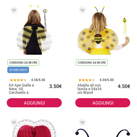
CONSEGNA 24/48 ORE
CONSEGNA 24/48 ORE
ULTIME UNITÀ
4.34/5.00
4.34/5.00
Kit Ape Gialla e
Abejita ali con
3.50€
4.50€
Nera: Ali,
fascia e 54x34
Cerchietto e
cm Wand
Bacchetta
AGGIUNGI
AGGIUNGI