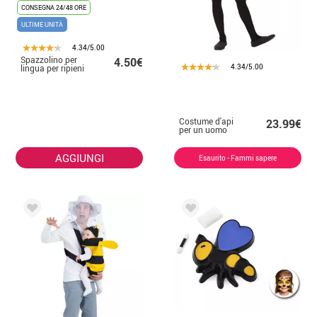
CONSEGNA 24/48 ORE
ULTIME UNITÀ
4.34/5.00
Spazzolino per
4.50€
4.34/5.00
lingua per ripieni
Costume d'api
23.99€
per un uomo
AGGIUNGI
Esaurito - Fammi sapere