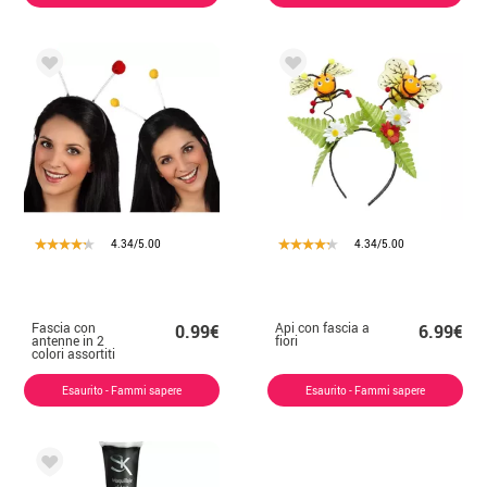
4.34/5.00
4.34/5.00
Fascia con
Api con fascia a
0.99€
6.99€
antenne in 2
fiori
colori assortiti
Esaurito - Fammi sapere
Esaurito - Fammi sapere