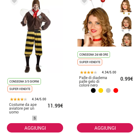
CONSEGNA 24/48 ORE
SUPER VENDITE
4.34/5.00
Palle di diadema
0.99€
palle gelo di
CONSEGNA 3/5 GIORNI
colore nero
SUPER VENDITE
4.34/5.00
Costume da ape
11.99€
aviatore per un
uomo
S
AGGIUNGI
AGGIUNGI