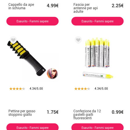
Cappello da ape
Fascia per
4.99€
2.25€
in schiuma
antenne per api
adulte
Esaurito - Fammi sapere
Esaurito - Fammi sapere
4.34/5.00
4.34/5.00
Pettine per gesso
Confezione da 12
1.75€
0.99€
stoppino giallo
pastelli gialli
fluorescenti
Esaurito - Fammi sapere
Esaurito - Fammi sapere