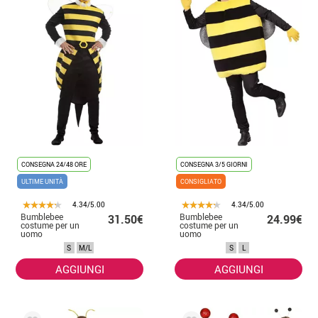
CONSEGNA 24/48 ORE
CONSEGNA 3/5 GIORNI
ULTIME UNITÀ
CONSIGLIATO
4.34/5.00
4.34/5.00
Bumblebee
Bumblebee
31.50€
24.99€
costume per un
costume per un
uomo
uomo
S
M/L
S
L
AGGIUNGI
AGGIUNGI