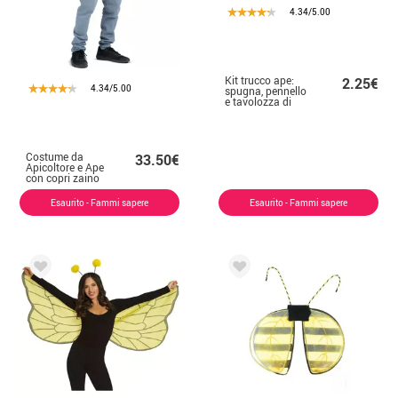
4.34/5.00
Kit trucco ape:
2.25€
4.34/5.00
spugna, pennello
e tavolozza di
colori
Costume da
33.50€
Apicoltore e Ape
con copri zaino
per adulto e
bambino
Esaurito - Fammi sapere
Esaurito - Fammi sapere