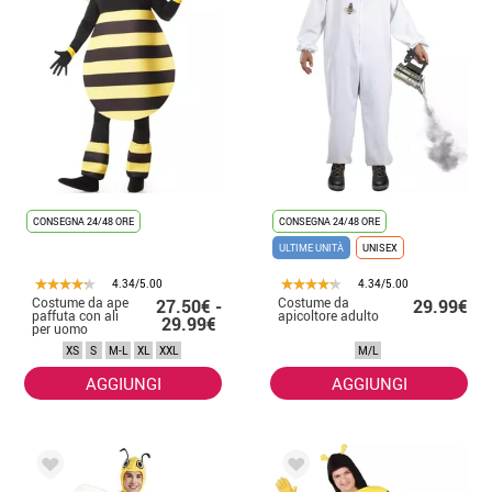
CONSEGNA 24/48 ORE
CONSEGNA 24/48 ORE
ULTIME UNITÀ
UNISEX
4.34/5.00
4.34/5.00
Costume da ape
Costume da
27.50€ -
29.99€
paffuta con ali
apicoltore adulto
29.99€
per uomo
XS
S
M-L
XL
XXL
M/L
AGGIUNGI
AGGIUNGI