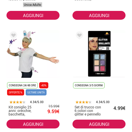
per adulto
papillon e coda
Unica Adulto
AGGIUNGI
AGGIUNGI
CONSEGNA 24/48 ORE
-40%
CONSEGNA 3/5 GIORNI
OFFERTE %
ULTIME UNITÀ
4.34/5.00
4.34/5.00
15.99€
Kit coniglio 25
Set di trucco con
4.99€
anni: orecchie,
9.59€
6 colori con
bacchetta,
glitter e pennello
papillon e coda
AGGIUNGI
AGGIUNGI