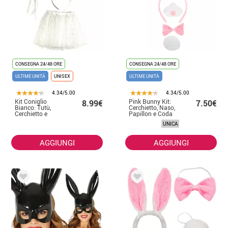
CONSEGNA 24/48 ORE
CONSEGNA 24/48 ORE
ULTIME UNITÀ
UNISEX
ULTIME UNITÀ
4.34/5.00
4.34/5.00
Kit Coniglio
Pink Bunny Kit:
8.99€
7.50€
Bianco: Tutù,
Cerchietto, Naso,
Cerchietto e
Papillon e Coda
Bacchetta
UNICA
AGGIUNGI
AGGIUNGI