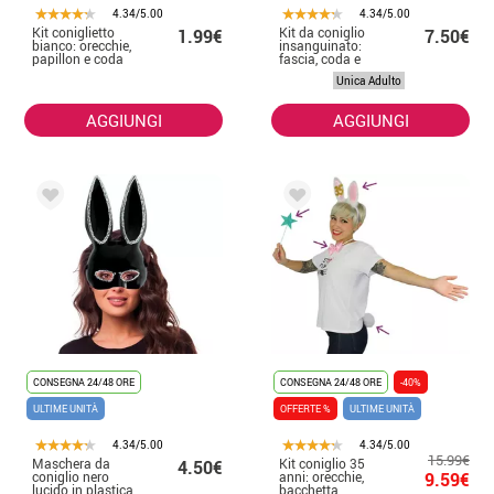
4.34/5.00
4.34/5.00
Kit coniglietto
Kit da coniglio
1.99€
7.50€
bianco: orecchie,
insanguinato:
papillon e coda
fascia, coda e
guanti
Unica Adulto
AGGIUNGI
AGGIUNGI
CONSEGNA 24/48 ORE
CONSEGNA 24/48 ORE
-40%
ULTIME UNITÀ
OFFERTE %
ULTIME UNITÀ
4.34/5.00
4.34/5.00
15.99€
Maschera da
Kit coniglio 35
4.50€
coniglio nero
anni: orecchie,
9.59€
lucido in plastica
bacchetta,