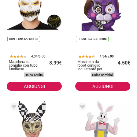
CONSEGNA 6/7 GIORNI
CONSEGNA 3/5 GIORNI
4.34/5.00
4.34/5.00
Maschera da
Maschera da
8.99€
4.50€
coniglio con tubo
robot coniglio
luminoso
inquietante per
bambini
Unica Adulto
Unica Bambini
AGGIUNGI
AGGIUNGI