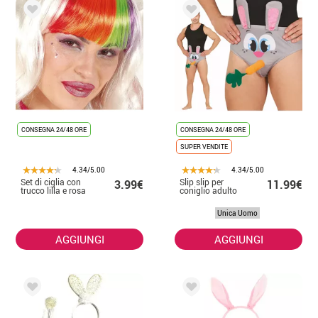
CONSEGNA 24/48 ORE
CONSEGNA 24/48 ORE
SUPER VENDITE
4.34/5.00
4.34/5.00
Set di ciglia con
Slip slip per
3.99€
11.99€
trucco lilla e rosa
coniglio adulto
Unica Uomo
AGGIUNGI
AGGIUNGI