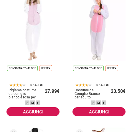
CONSEGNA 24/48 ORE
UNISEX
CONSEGNA 24/48 ORE
UNISEX
4.34/5.00
4.34/5.00
Pigiama costume
Costume da
27.99€
23.50€
da coniglio
Coniglio Bianco
bianco e rosa per
per adulto
adulto
S
M
L
S
M
L
AGGIUNGI
AGGIUNGI