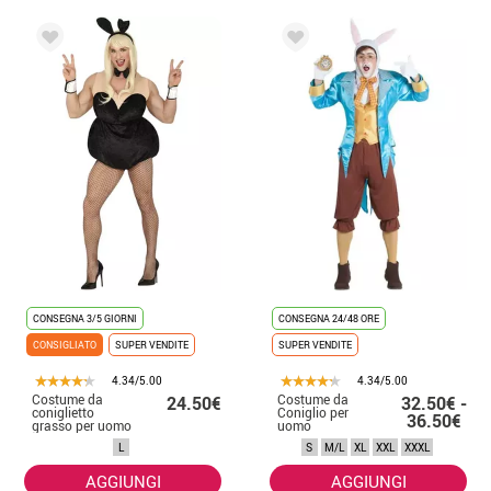
CONSEGNA 3/5 GIORNI
CONSEGNA 24/48 ORE
CONSIGLIATO
SUPER VENDITE
SUPER VENDITE
4.34/5.00
4.34/5.00
Costume da
Costume da
24.50€
32.50€ -
coniglietto
Coniglio per
36.50€
grasso per uomo
uomo
L
S
M/L
XL
XXL
XXXL
AGGIUNGI
AGGIUNGI