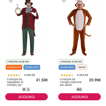
CONSEGNA 24/48 ORE
CONSEGNA 24/48 ORE
CONSIGLIATO
ULTIME UNITÀ
ULTIME UNITÀ
UNISEX
4.34/5.00
4.34/5.00
Costume da
Costume da
41.50€
29.99€
cappellaio di
coniglio marrone
coniglio per
per adulti
uomo
M
L
M/L
AGGIUNGI
AGGIUNGI