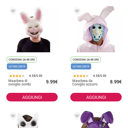
CONSEGNA 24/48 ORE
CONSEGNA 24/48 ORE
ULTIME UNITÀ
ULTIME UNITÀ
4.34/5.00
4.34/5.00
Maschera di
Maschera da
9.99€
8.99€
coniglio zombi
Coniglio azzurro
AGGIUNGI
AGGIUNGI