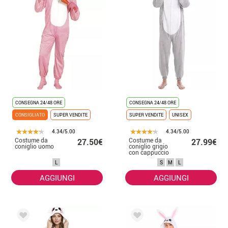
CONSEGNA 24/48 ORE
CONSEGNA 24/48 ORE
CONSIGLIATO
SUPER VENDITE
SUPER VENDITE
UNISEX
4.34/5.00
4.34/5.00
Costume da
Costume da
27.50€
27.99€
coniglio uomo
coniglio grigio
con cappuccio
per uomo
L
S
M
L
AGGIUNGI
AGGIUNGI