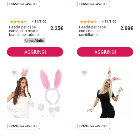
CONSEGNA 24/48 ORE
CONSEGNA 24/48 ORE
4.34/5.00
4.34/5.00
Fascia per capelli
Fascia per capelli
2.25€
2.99€
coniglietto rosa e
con coniglio
bianco per adulto
scintillante
paillettes
Unica Adulto
trasparenti con
colori assortiti
AGGIUNGI
AGGIUNGI
CONSEGNA 24/48 ORE
CONSEGNA 24/48 ORE