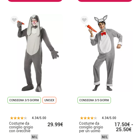
CONSEGNA 3/5 GIORNI
UNISEX
CONSEGNA 3/5 GIORNI
4.34/5.00
4.34/5.00
Costume da
Costume da
29.99€
17.50€ -
coniglio grigio
coniglio grigio
25.50€
con orecchie
per un uomo
lunghe per uomo
M-L
M/L