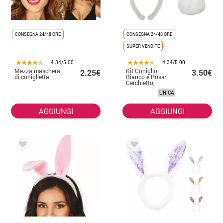
CONSEGNA 24/48 ORE
CONSEGNA 24/48 ORE
SUPER VENDITE
4.34/5.00
4.34/5.00
Mezza maschera
Kit Coniglio
2.25€
3.50€
di coniglietta
Bianco e Rosa:
Cerchietto,
Papillon e Coda
UNICA
AGGIUNGI
AGGIUNGI