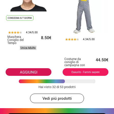
CONSEGNA 6/7 GIORNI
4.34/5.00
Maschera
8.50€
4.34/5.00
Coniglio del
Tempo
Unica Adulto
Costume da
44.50€
coniglio di
campagna con
guanti da uomo
AGGIUNGI
Esaurito - Fammi sapere
Hai visto
32
di 53 prodotti
Vedi piú prodotti