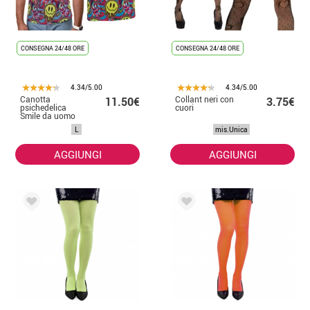
CONSEGNA 24/48 ORE
CONSEGNA 24/48 ORE
4.34/5.00
4.34/5.00
Canotta
Collant neri con
11.50€
3.75€
psichedelica
cuori
Smile da uomo
L
mis.Unica
AGGIUNGI
AGGIUNGI