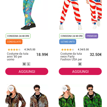
CONSEGNA 24/48 ORE
CONSEGNA 24/48 ORE
PREMIUM
CONSIGLIATO
ULTIME UNITÀ
4.34/5.00
4.34/5.00
Costume da tuta
Costume da tuta
18.99€
32.50€
anni '80 per
neon Party
uomo
Fashion USA per
adulto
M
L
M
AGGIUNGI
AGGIUNGI