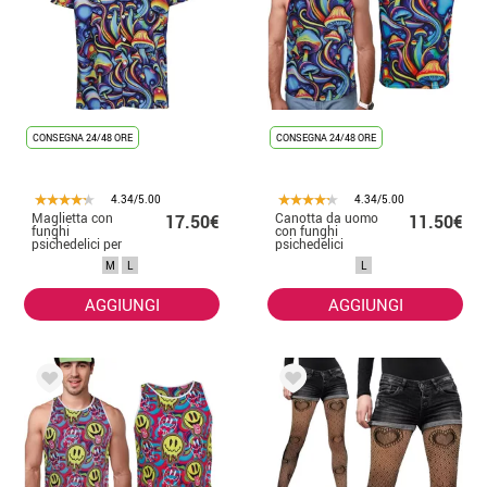
CONSEGNA 24/48 ORE
CONSEGNA 24/48 ORE
4.34/5.00
4.34/5.00
Maglietta con
Canotta da uomo
17.50€
11.50€
funghi
con funghi
psichedelici per
psichedelici
uomo
M
L
L
AGGIUNGI
AGGIUNGI