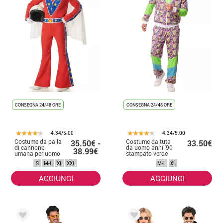
CONSEGNA 24/48 ORE
CONSEGNA 24/48 ORE
4.34/5.00
4.34/5.00
Costume da palla
Costume da tuta
35.50€ -
33.50€
di cannone
da uomo anni '90
38.99€
umana per uomo
stampato verde
S
M-L
XL
XXL
M-L
XL
AGGIUNGI
AGGIUNGI