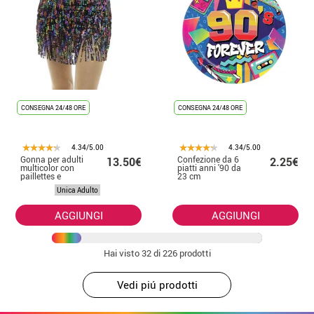
CONSEGNA 24/48 ORE
CONSEGNA 24/48 ORE
4.34/5.00
4.34/5.00
Gonna per adulti
Confezione da 6
13.50€
2.25€
multicolor con
piatti anni '90 da
paillettes e
23 cm
frange
Unica Adulto
AGGIUNGI
AGGIUNGI
Hai visto
32
di 226 prodotti
Vedi piú prodotti