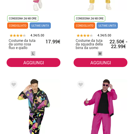
CONSEGNA 24/48 ORE
CONSEGNA 24/48 ORE
CONSIGLIATO
ULTIME UNITÀ
CONSIGLIATO
ULTIME UNITÀ
4.34/5.00
4.34/5.00
Costume da tuta
Costume da tuta
17.99€
22.50€ -
da uomo rosa
da squadra della
22.99€
fluo e giallo
birra da uomo
L
M
AGGIUNGI
AGGIUNGI