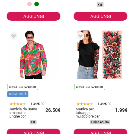
con stampa
XXL
tucano da uomo
AGGIUNGI
AGGIUNGI
CONSEGNA 24/48 ORE
CONSEGNA 24/48 ORE
ULTIME UNITÀ
4.34/5.00
4.34/5.00
Camicia da uomo
Manica per
26.50€
1.99€
a maniche
tatuaggio
lunghe con
multicolore per
stampa
adulti
XXL
Unica Adulto
hawaiana di
cacatua
AGGIUNGI
AGGIUNGI