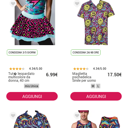
CONSEGNA 3/5 GIORNI
CONSEGNA 24/48 ORE
4.34/5.00
4.34/5.00
Tut� leopardato
Maglietta
6.99€
17.50€
multicolore da
psichedelica
donna, 40 cm
Smile per uomo
mis.Unica
M
L
AGGIUNGI
AGGIUNGI