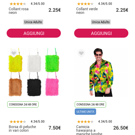
4.34/5.00
4.34/5.00
Collant rosa
Collant verde
2.25€
2.25€
neon
neon
Unica Adulto
Unica Adulto
AGGIUNGI
AGGIUNGI
CONSEGNA 24/48 ORE
CONSEGNA 24/48 ORE
ULTIME UNITÀ
4.34/5.00
4.34/5.00
Borsa di peluche
Camicia
7.50€
26.50€
in vari colori
hawaiana a
maniche lunghe