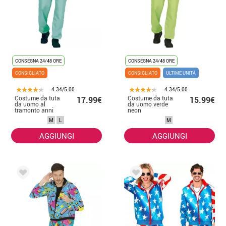
CONSEGNA 24/48 ORE
CONSEGNA 24/48 ORE
CONSIGLIATO
CONSIGLIATO
ULTIME UNITÀ
4.34/5.00
4.34/5.00
Costume da tuta
Costume da tuta
17.99€
15.99€
da uomo al
da uomo verde
tramonto anni
neon
'80
M
L
M
AGGIUNGI
AGGIUNGI