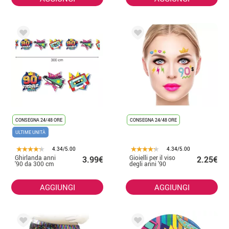
CONSEGNA 24/48 ORE
CONSEGNA 24/48 ORE
ULTIME UNITÀ
4.34/5.00
4.34/5.00
Ghirlanda anni
Gioielli per il viso
3.99€
2.25€
'90 da 300 cm
degli anni '90
AGGIUNGI
AGGIUNGI