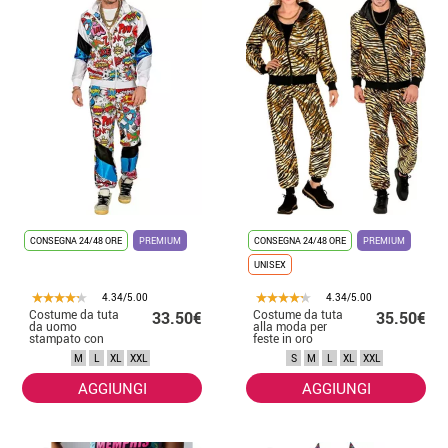
CONSEGNA 24/48 ORE
PREMIUM
CONSEGNA 24/48 ORE
PREMIUM
UNISEX
4.34/5.00
4.34/5.00
Costume da tuta
Costume da tuta
33.50€
35.50€
da uomo
alla moda per
stampato con
feste in oro
conchiglia pop
metallizzato per
M
L
XL
XXL
S
M
L
XL
XXL
adulti
AGGIUNGI
AGGIUNGI