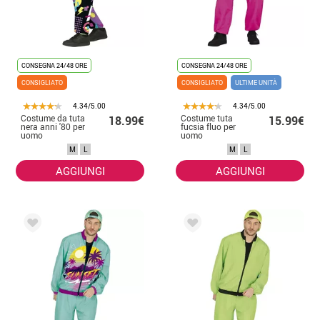
CONSEGNA 24/48 ORE
CONSEGNA 24/48 ORE
CONSIGLIATO
CONSIGLIATO
ULTIME UNITÀ
4.34/5.00
4.34/5.00
Costume da tuta
Costume tuta
18.99€
15.99€
nera anni '80 per
fucsia fluo per
uomo
uomo
M
L
M
L
AGGIUNGI
AGGIUNGI