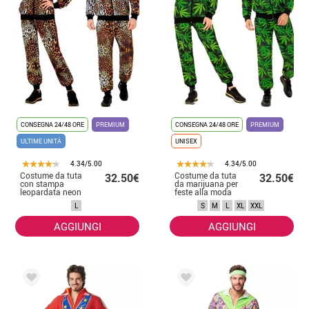
CONSEGNA 24/48 ORE
PREMIUM
CONSEGNA 24/48 ORE
PREMIUM
ULTIME UNITÀ
UNISEX
4.34/5.00
4.34/5.00
Costume da tuta
Costume da tuta
32.50€
32.50€
con stampa
da marijuana per
leopardata neon
feste alla moda
per adulto
per adulti
L
S
M
L
XL
XXL
AGGIUNGI
AGGIUNGI